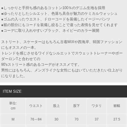
●しっかりと手持ち感のあるコットン100％のデニム生地を採用
●ゆったりとしたシルエット、色落ち具合が魅力のケミカルウォッシュ
●ゴムの入ったウエスト、ドローコードを装備したイージーパンツ
●裾の部分にもコードを装備し絞ることで違った表情を見せてくれます
●コーデに取り入れやすいブラック、ネイビーのカラー展開
ストリート、スケーターはもちろん古着MIXや西海岸、韓国ファッション
にもオススメの一本。
トレンドを感じさせるワイドなシルエットでスウェットトレーナーやボー
ダーロンTと合わせての
90'sストリート感のあるコーデがオススメです。
男性にはもちろん、メンズライクな女性にもはいていただきたい仕上がり
になりました。
ITEM SIZE
単位:
ウエスト
股上
股下
ワタリ
裾幅
cm
M
76～84
30
70
37
27.5