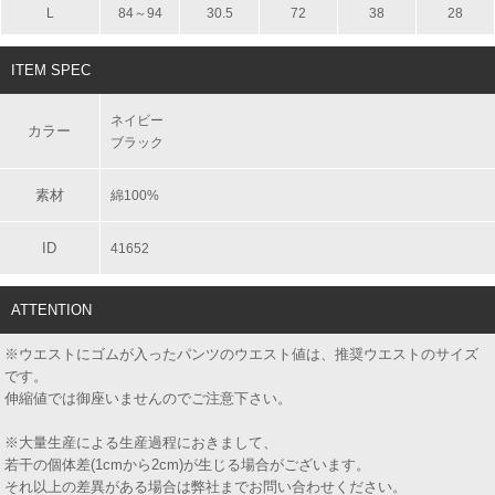
L
84～94
30.5
72
38
28
ITEM SPEC
ネイビー
カラー
ブラック
素材
綿100%
ID
41652
ATTENTION
※ウエストにゴムが入ったパンツのウエスト値は、推奨ウエストのサイズ
です。
伸縮値では御座いませんのでご注意下さい。
※大量生産による生産過程におきまして、
若干の個体差(1cmから2cm)が生じる場合がございます。
それ以上の差異がある場合は弊社までお問い合わせください。