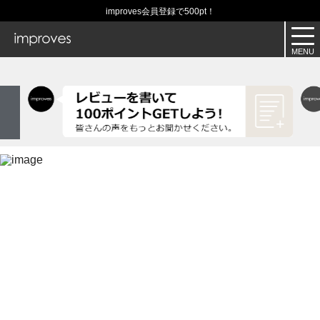
improves会員登録で500pt！