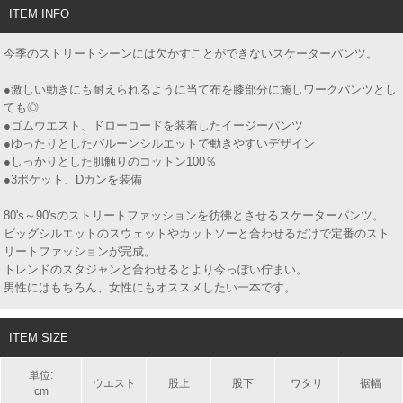
ITEM INFO
今季のストリートシーンには欠かすことができないスケーターパンツ。
●激しい動きにも耐えられるように当て布を膝部分に施しワークパンツとし
ても◎
●ゴムウエスト、ドローコードを装着したイージーパンツ
●ゆったりとしたバルーンシルエットで動きやすいデザイン
●しっかりとした肌触りのコットン100％
●3ポケット、Dカンを装備
80's～90'sのストリートファッションを彷彿とさせるスケーターパンツ。
ビッグシルエットのスウェットやカットソーと合わせるだけで定番のスト
リートファッションが完成。
トレンドのスタジャンと合わせるとより今っぽい佇まい。
男性にはもちろん、女性にもオススメしたい一本です。
ITEM SIZE
単位:
ウエスト
股上
股下
ワタリ
裾幅
cm