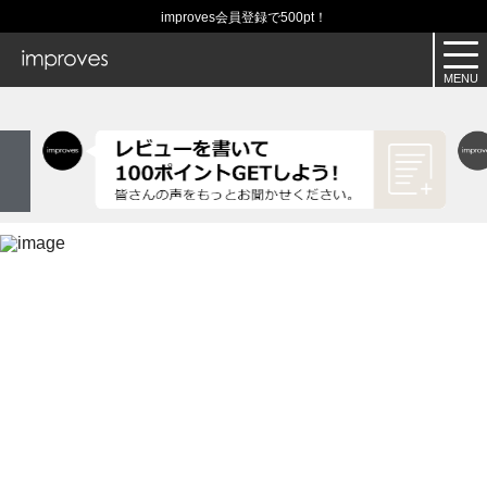
improves会員登録で500pt！