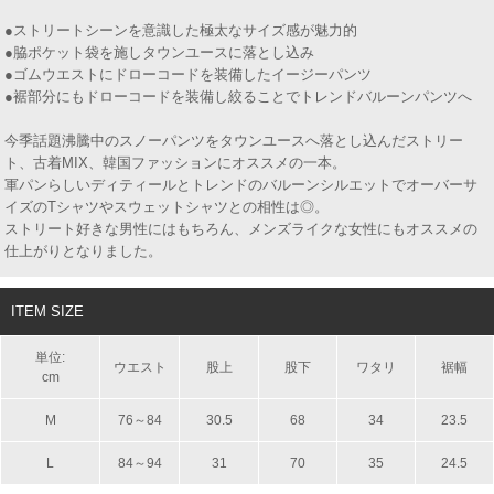
●ストリートシーンを意識した極太なサイズ感が魅力的
●脇ポケット袋を施しタウンユースに落とし込み
●ゴムウエストにドローコードを装備したイージーパンツ
●裾部分にもドローコードを装備し絞ることでトレンドバルーンパンツへ
今季話題沸騰中のスノーパンツをタウンユースへ落とし込んだストリー
ト、古着MIX、韓国ファッションにオススメの一本。
軍パンらしいディティールとトレンドのバルーンシルエットでオーバーサ
イズのTシャツやスウェットシャツとの相性は◎。
ストリート好きな男性にはもちろん、メンズライクな女性にもオススメの
仕上がりとなりました。
ITEM SIZE
単位:
ウエスト
股上
股下
ワタリ
裾幅
cm
M
76～84
30.5
68
34
23.5
L
84～94
31
70
35
24.5