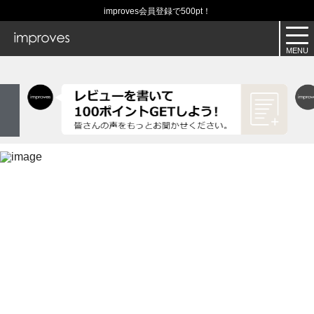
improves会員登録で500pt！