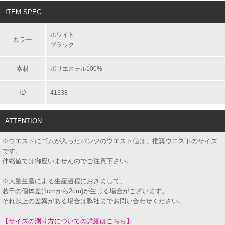
ITEM SPEC
ホワイト
カラー
ブラック
素材
ポリエステル100%
ID
41338
ATTENTION
※ウエストにゴムが入ったパンツのウエスト値は、推奨ウエストのサイズ
です。
伸縮値では御座いませんのでご注意下さい。
※大量生産による生産過程におきまして、
若干の個体差(1cmから2cm)が生じる場合がございます。
それ以上の差異がある場合は弊社までお問い合わせください。
【サイズの測り方についての詳細はこちら】