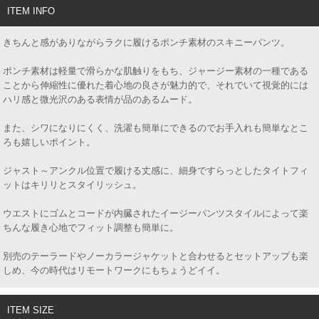
ITEM INFO
きちんと感がありながらラクに履けるポンチ素材のスキニーパンツ。
ポンチ素材は軽量で滑らかな肌触りをもち、ジャージー素材の一種である
ことから伸縮性に優れた着心地の良さが魅力的で、それでいて視覚的には
ハリ感と微光沢のある表情が品のあるムード。
また、シワになりにくく、洗濯も簡単にできるのでお手入れも簡単なとこ
ろも嬉しいポイント。
ジャスト～アンクル位置で履ける丈感に、細身ですらっとしたタイトフィ
ットはキリリとスタイリッシュ。
ウエストにゴムとコードが内臓されたイージーパンツスタイルによって楽
ちんな履き心地でフィット調整も簡単に。
別売のテーラードやノーカラージャケットと合わせるとセットアップも楽
しめ、今の時代はリモートワークにもちょうどイイ。
ITEM SIZE