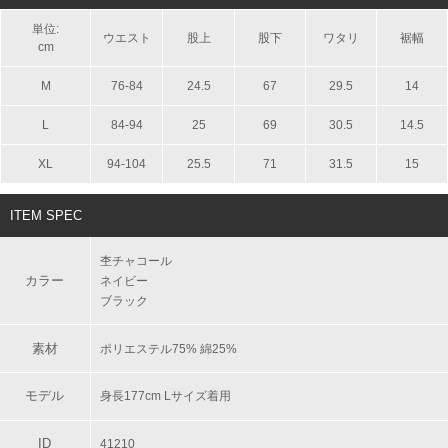
単位:
ウエスト
股上
股下
ワタリ
裾幅
cm
M
76-84
24.5
67
29.5
14
L
84-94
25
69
30.5
14.5
XL
94-104
25.5
71
31.5
15
ITEM SPEC
杢チャコール
カラー
ネイビー
ブラック
素材
ポリエステル75% 綿25%
モデル
身長177cm Lサイズ着用
ID
41210