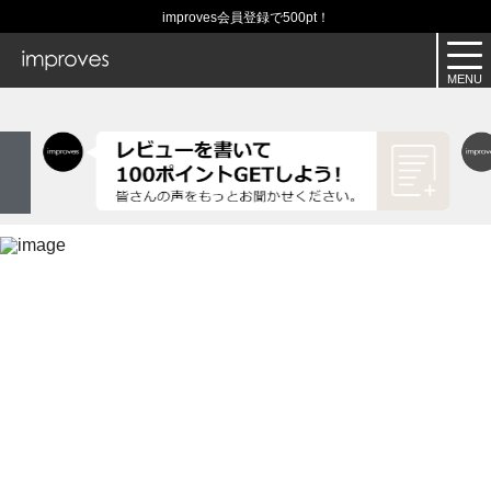
improves会員登録で500pt！