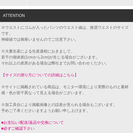
ATTENTION
※ウエストにゴムが入ったパンツのウエスト値は、推奨ウエストのサイズ
です。
伸縮値では御座いませんのでご注意下さい。
※大量生産による生産過程におきまして、
若干の個体差(1cmから2cm)が生じる場合がございます。
それ以上の差異がある場合は弊社までお問い合わせください。
【サイズの測り方についての詳細はこちら】
※サイトに掲載されている商品は、モニター環境により実際のものと素材
感・色が若干異なって見える場合がございます。
※加工具合により掲載画像との誤差が見られる場合もございます。
予めご了承くださいますようお願い申し上げます。
■お支払い/配送/返品や交換について
■必ずご確認下さい