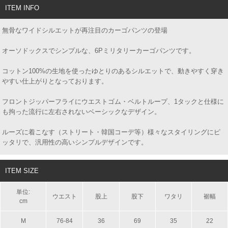
ITEM INFO
無骨なワイドシルエットが再注目のカーゴパンツの登場
オーソドックスでシンプルな、6Pミリタリーカーゴパンツです。
コットン100%の生地を使ったゆとりのあるシルエットで、動きやすく穿き
やすい仕上がりとなっております。
フロントジッパーフライにウエストゴム・ベルトループ、1タックと仕様に
も拘った流行に左右されないベーシックなデザイン。
ルーズに着こなす（ストリート・韓国コーデ等）様々なスタイリングにピ
ッタリで、汎用性の高いシンプルデザインです。
ITEM SIZE
単位:
ウエスト
股上
股下
ワタリ
裾幅
cm
M
76-84
36
69
35
22