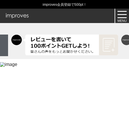
improves会員登録で500pt！