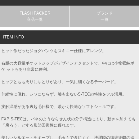
FLASH PACKER
ブランド
商品一覧
一覧
ITEM INFO
ヒット作だったジョグパンツをスキニー仕様にアレンジ。
右腿の大容量ポケットジップがデザインアクセントで、中には小物収納ポ
ケ ットもあり非常に便利。
ヒップともも周りにゆとりがあり、一気に細くなるテーパード。
伸縮性に優れ、シワにならず、膝も出ないS-TECの特性をフル活用。
接触温感がある裏起毛仕様で、暖かく快適なソフトシェルです。
FXP S-TECは、バネのようならせん状の分子構造により、動きを加えても
「戻ろう」とする形態回復性に優れます。
美しいシルエットをキープし、毛玉もできにくく、洗濯時の繊維疲弊の進