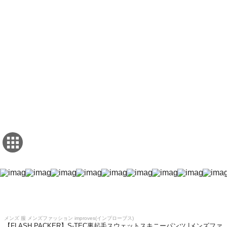
メンズ 服 メンズファッション improves(インプローブス)
【FLASH PACKER】S-TEC裏起毛スウェットスキニーパンツ |メンズファ