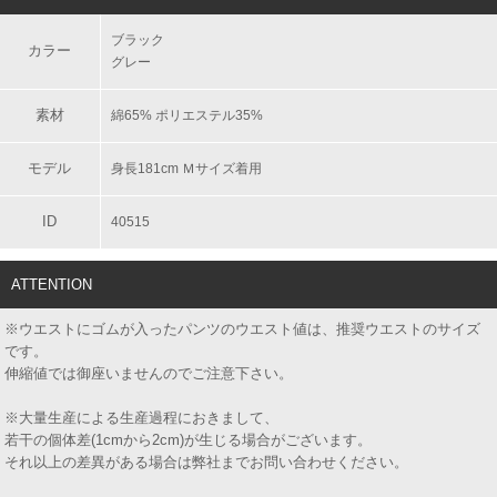
ブラック
カラー
グレー
素材
綿65% ポリエステル35%
モデル
身長181cm Ｍサイズ着用
ID
40515
ATTENTION
※ウエストにゴムが入ったパンツのウエスト値は、推奨ウエストのサイズ
です。
伸縮値では御座いませんのでご注意下さい。
※大量生産による生産過程におきまして、
若干の個体差(1cmから2cm)が生じる場合がございます。
それ以上の差異がある場合は弊社までお問い合わせください。