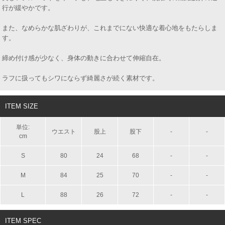
行が緩やかです。
また、なめらかな肌ざわりが、これまでにない快適な着心地をもたらしま
す。
締め付け感が少なく、身体の動きに合わせて伸縮自在。
ラフに扱ってもシワにならず綺麗さが続く素材です。
ITEM SIZE
単位:
ウエスト
股上
股下
-
-
cm
S
80
24
68
-
-
M
84
25
70
-
-
L
88
26
72
-
-
ITEM SPEC