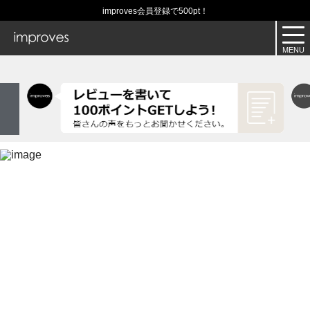
improves会員登録で500pt！