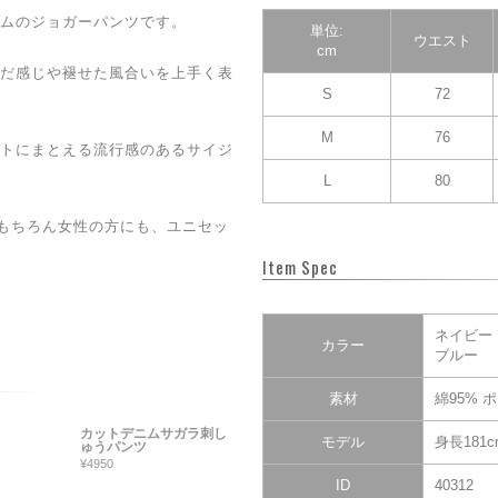
ムのジョガーパンツです。
単位:
ウエスト
cm
だ感じや褪せた風合いを上手く表
S
72
M
76
トにまとえる流行感のあるサイジ
L
80
はもちろん女性の方にも、ユニセッ
Item Spec
ネイビー
カラー
ブルー
素材
綿95% 
カットデニムサガラ刺し
モデル
身長181
ゅうパンツ
¥4950
ID
40312