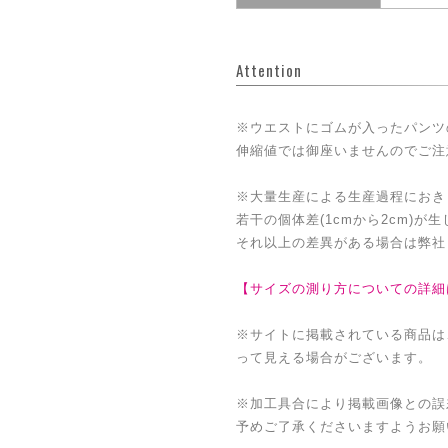
Attention
※ウエストにゴムが入ったパンツ
伸縮値では御座いませんのでご注
※大量生産による生産過程におき
若干の個体差(1cmから2cm)が
それ以上の差異がある場合は弊社
【サイズの測り方についての詳細
※サイトに掲載されている商品は
って見える場合がございます。
※加工具合により掲載画像との誤
予めご了承くださいますようお願