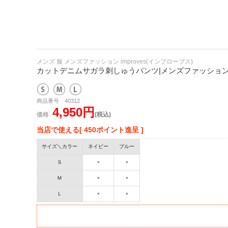
メンズ 服 メンズファッション improves(インプローブス)
カットデニムサガラ刺しゅうパンツ|メンズファッション・服
商品番号 40312
4,950円
価格
(税込)
当店で使える[ 450ポイント進呈 ]
サイズ＼カラー
ネイビー
ブルー
Ｓ
×
×
Ｍ
×
×
Ｌ
×
×