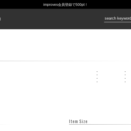
improves会員登録で500pt！
価格：
N
Item Size