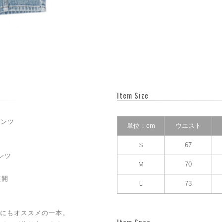
Item Size
パンツ
単位：cm
ウエスト
Ｓ
67
ンツ
Ｍ
70
展開
Ｌ
73
にもオススメの一本。