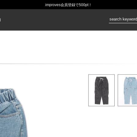
improves会員登録で500pt！
価格：
N