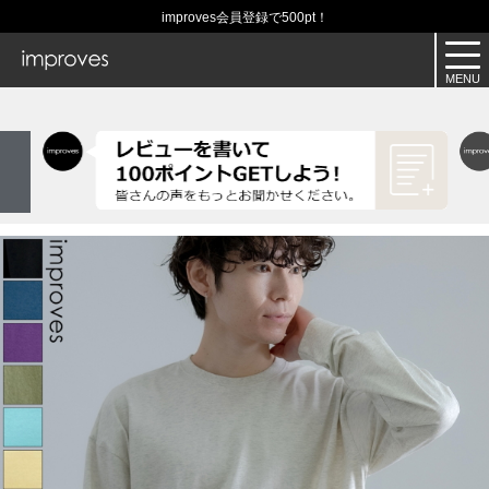
improves会員登録で500pt！