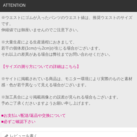
ATTENTION
※ウエストにゴムが入ったパンツのウエスト値は、推奨ウエストのサイズ
です。
伸縮値では御座いませんのでご注意下さい。
※大量生産による生産過程におきまして、
若干の個体差(1cmから2cm)が生じる場合がございます。
それ以上の差異がある場合は弊社までお問い合わせください。
【サイズの測り方についての詳細はこちら】
※サイトに掲載されている商品は、モニター環境により実際のものと素材
感・色が若干異なって見える場合がございます。
※加工具合により掲載画像との誤差が見られる場合もございます。
予めご了承くださいますようお願い申し上げます。
■お支払い/配送/返品や交換について
■必ずご確認下さい
レビューを書く