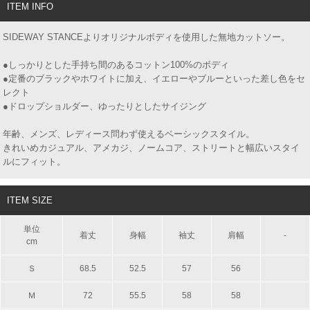
ITEM INFO
SIDEWAY STANCEよりオリジナルボディを使用した無地カットソー。
●しっかりとした手持ち間のあるコットン100%のボディ
●定番のブラックやホワイトに加え、イエローやブルーといった差し色をセ
レクト
●ドロップショルダー、ゆったりとしたサイジング
年齢、メンズ、レディース問わず使えるベーシックスタイル。
きれいめカジュアル、アメカジ、ノームコア、ストリートと幅広いスタイ
ルにフィット。
ITEM SIZE
単位
着丈
身幅
袖丈
肩幅
-
cm
Ｓ
68.5
52.5
57
56
Ｍ
72
55.5
58
58