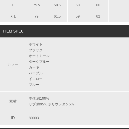
Ｌ
75.5
58.5
58
60
ＸＬ
79
61.5
59
62
ITEM SPEC
ホワイト
ブラック
オートミール
ダークブルー
カラー
カーキ
パープル
イエロー
ブルー
本体:綿100%
素材
リブ:綿95% ポリウレタン5%
ID
80003