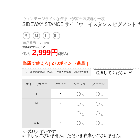
ヴィンテージライクな佇まいが雰囲気抜群な一枚
SIDEWAY STANCE サイドウェイスタンス ピグメン
商品番号 70459
定価4,950円のところ
2,999円
価格
(税込)
当店で使える[ 273ポイント進呈 ]
メール便対象商品、2点以上ご購入の場合、宅配便で発送
サイズ＼カラー
ブラック
ベージュ
グリーン
Ｓ
×
△
△
Ｍ
×
△
△
Ｌ
×
△
△
ＸＬ
×
△
△
残りわずかです
△：
申し訳ございません。ただいま在庫がございません。
×：