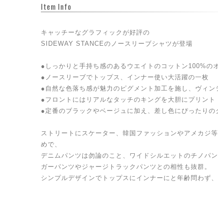
Item Info
キャッチーなグラフィックが好評の
SIDEWAY STANCEのノースリーブシャツが登場
●しっかりと手持ち感のあるウエイトのコットン100%の
●ノースリーブでトップス、インナー使い大活躍の一枚
●自然な色落ち感が魅力のピグメント加工を施し、ヴィン
●フロントにはリアルなタッチのキングを大胆にプリント
●定番のブラックやベージュに加え、差し色にぴったりの
ストリートにスケーター、韓国ファッションやアメカジ等
めで、
デニムパンツは勿論のこと、ワイドシルエットのチノパン
ガーパンツやジャージトラックパンツとの相性も抜群。
シンプルデザインでトップスにインナーにと年齢問わず、