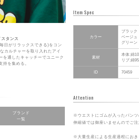
Item Spec
ブラック
カラー
ベージュ
ェイスタンス
グリーン
DAY(毎日がリラックスできる)をコン
CE】なカルチャーを取り入れたアイ
本体:綿10
ーを通したキャッチーでユニーク
素材
リブ:綿9
支持を集める。
ID
70459
Attention
ブランド
※ウエストにゴムが入ったパンツ
一覧
伸縮値では御座いませんのでご注
※大量生産による生産過程におき