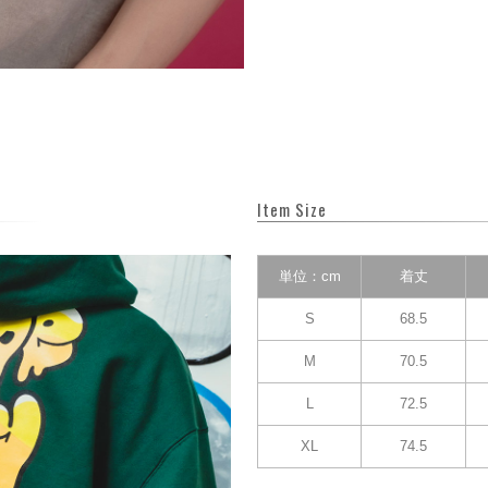
Item Size
単位：cm
着丈
S
68.5
M
70.5
L
72.5
XL
74.5