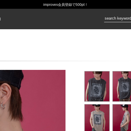
improves会員登録で500pt！
価格：
N