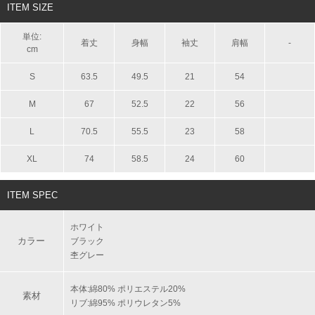
ITEM SIZE
単位:
着丈
身幅
袖丈
肩幅
-
cm
S
63.5
49.5
21
54
M
67
52.5
22
56
L
70.5
55.5
23
58
XL
74
58.5
24
60
ITEM SPEC
ホワイト
カラー
ブラック
杢グレー
本体:綿80% ポリエステル20%
素材
リブ:綿95% ポリウレタン5%