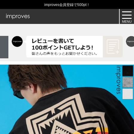
improves会員登録で500pt！