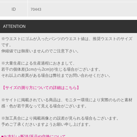
ID
70443
ATTENTION
※ウエストにゴムが入ったパンツのウエスト値は、推奨ウエストのサイズ
です。
伸縮値では御座いませんのでご注意下さい。
※大量生産による生産過程におきまして、
若干の個体差(1cmから2cm)が生じる場合がございます。
それ以上の差異がある場合は弊社までお問い合わせください。
【サイズの測り方についての詳細はこちら】
※サイトに掲載されている商品は、モニター環境により実際のものと素材
感・色が若干異なって見える場合がございます。
※加工具合により掲載画像との誤差が見られる場合もございます。
予めご了承くださいますようお願い申し上げます。
■お支払い/配送/返品や交換について