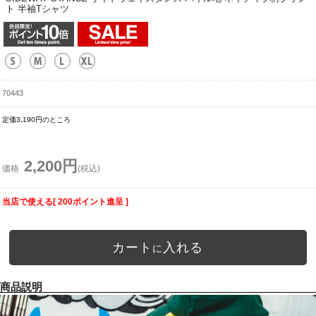
ト 半袖Tシャツ
70443
定価3,190円のところ
2,200円
価格
(税込)
当店で使える[ 200ポイント進呈 ]
カート
入れる
に
商品説明