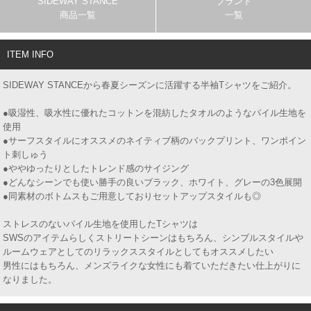
SIDEWAY STANCE
ブランド
商品一覧
一覧
ITEM INFO
SIDEWAY STANCEから春夏シーズンに活躍する半袖Tシャツをご紹介。
●吸湿性、吸水性に優れたコットンを混紡したタオルのようなパイル生地を
使用
●サーフスタイルにオススメのネイティブ柄のバックプリント、ワンポイン
ト刺しゅう
●ややゆったりとしたトレンド感のサイジング
●どんなシーンでも使い勝手の良いブラック、ホワイト、グレーの3色展開
●同素材のボトムスもご用意しておりセットアップスタイルも◎
ストレスのないパイル生地を使用したTシャツは
SWSのアイテムらしくストリートシーンはもちろん、シンプルスタイルや
ルームウェアとしてのリラックススタイルとしてもオススメしたい
男性にはもちろん、メンズライクな女性にも着ていただきたい仕上がりに
なりました。