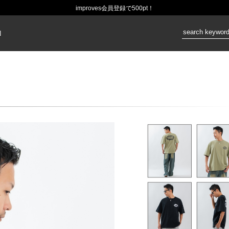
improves会員登録で500pt！
価格：
N