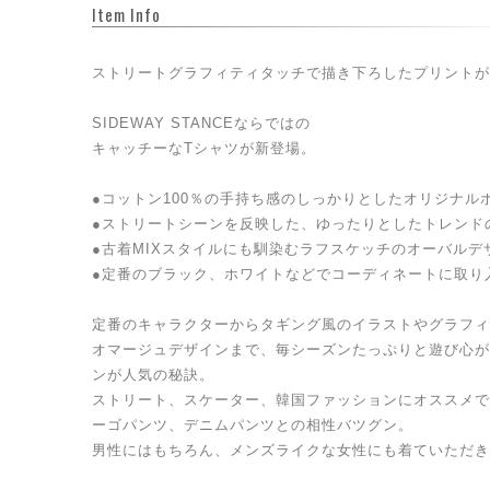
Item Info
ストリートグラフィティタッチで描き下ろしたプリントが
SIDEWAY STANCEならではの
キャッチーなTシャツが新登場。
●コットン100％の手持ち感のしっかりとしたオリジナル
●ストリートシーンを反映した、ゆったりとしたトレンド
●古着MIXスタイルにも馴染むラフスケッチのオーバルデ
●定番のブラック、ホワイトなどでコーディネートに取り
定番のキャラクターからタギング風のイラストやグラフィ
オマージュデザインまで、毎シーズンたっぷりと遊び心が
ンが人気の秘訣。
ストリート、スケーター、韓国ファッションにオススメで
ーゴパンツ、デニムパンツとの相性バツグン。
男性にはもちろん、メンズライクな女性にも着ていただき