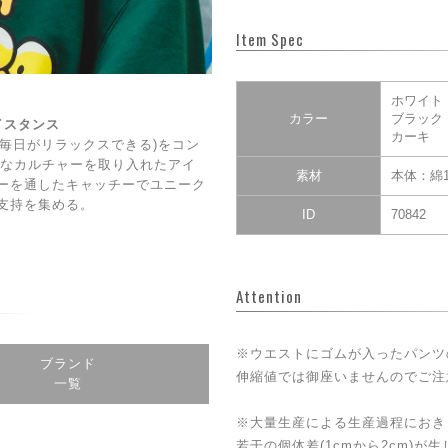
Item Spec
ホワイト
カラー
ブラック
ェイスタンス
カーキ
DAY(毎日がリラックスできる)をコン
CE】なカルチャーを取り入れたアイ
素材
本体：綿1
ーを通したキャッチーでユニーク
支持を集める。
ID
70842
Attention
※ウエストにゴムが入ったパンツ
ブランド
伸縮値では御座いませんのでご注
一覧
※大量生産による生産過程におき
若干の個体差(1cmから2cm)が