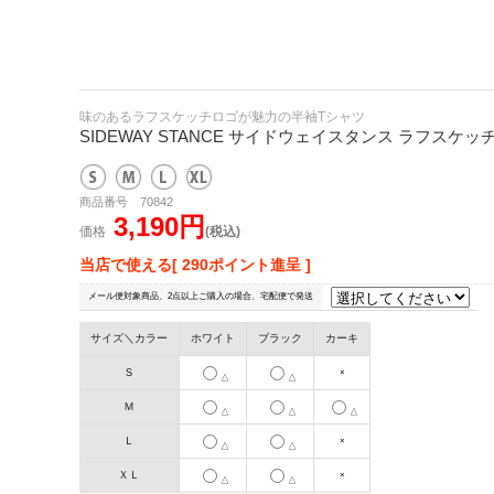
味のあるラフスケッチロゴが魅力の半袖Tシャツ
SIDEWAY STANCE サイドウェイスタンス ラフスケ
商品番号 70842
3,190円
価格
(税込)
当店で使える[ 290ポイント進呈 ]
メール便対象商品、2点以上ご購入の場合、宅配便で発送
サイズ＼カラー
ホワイト
ブラック
カーキ
Ｓ
×
△
△
Ｍ
△
△
△
Ｌ
×
△
△
ＸＬ
×
△
△