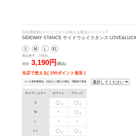
存在感抜群のバッククロスが映える最旬ストリートT
SIDEWAY STANCE サイドウェイスタンス LOVE&LU
商品番号 70836
3,190円
価格
(税込)
当店で使える[ 290ポイント進呈 ]
メール便対象商品、2点以上ご購入の場合、宅配便で発送
サイズ＼カラー
ホワイト
ブラック
Ｓ
△
△
Ｍ
×
△
Ｌ
×
×
ＸＬ
△
△