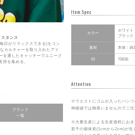
Item Spec
ホワイト
カラー
ブラック
ェイスタンス
DAY(毎日がリラックスできる)をコン
素材
本体：綿1
CE】なカルチャーを取り入れたアイ
ーを通したキャッチーでユニーク
ID
70836
支持を集める。
Attention
※ウエストにゴムが入ったパンツ
伸縮値では御座いませんのでご注
ブランド
一覧
※大量生産による生産過程におき
若干の個体差(1cmから2cm)が