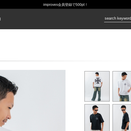
improves会員登録で500pt！
価格：
N