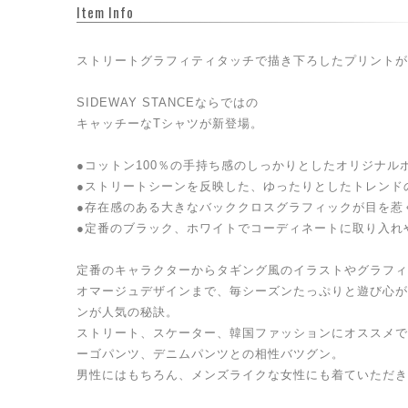
Item Info
ストリートグラフィティタッチで描き下ろしたプリントが
SIDEWAY STANCEならではの
キャッチーなTシャツが新登場。
●コットン100％の手持ち感のしっかりとしたオリジナル
●ストリートシーンを反映した、ゆったりとしたトレンド
●存在感のある大きなバッククロスグラフィックが目を惹
●定番のブラック、ホワイトでコーディネートに取り入れ
定番のキャラクターからタギング風のイラストやグラフィ
オマージュデザインまで、毎シーズンたっぷりと遊び心が
ンが人気の秘訣。
ストリート、スケーター、韓国ファッションにオススメで
ーゴパンツ、デニムパンツとの相性バツグン。
男性にはもちろん、メンズライクな女性にも着ていただき