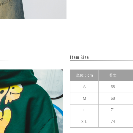
Item Size
単位：cm
着丈
Ｓ
65
Ｍ
68
Ｌ
71
ＸＬ
74