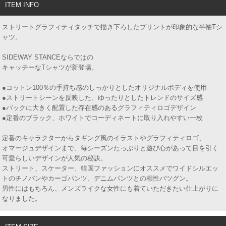
ITEM INFO
ストリートグラフィティタッチで描き下ろしたプリントが印象的な半袖Tシ
ャツ。
SIDEWAY STANCEならではの
キャッチーなTシャツが新登場。
●コットン100％の手持ち感のしっかりとしたオリジナルボディを使用
●ストリートシーンを反映した、ゆったりとしたトレンドのサイズ感
●バックに大きく配置した存在感のあるグラフィティロゴデザイン
●定番のブラック、ホワイトでコーディネートに取り入れやすい一枚
定番のキャラクターからタギング風のイラストやグラフィティロゴ、
オマージュデザインまで、毎シーズンたっぷりと遊び心があって目を引く
可愛らしいデザインが人気の秘訣。
ストリート、スケーター、韓国ファッションにオススメでワイドシルエッ
トのチノパンやカーゴパンツ、デニムパンツとの相性バツグン。
男性にはもちろん、メンズライクな女性にも着ていただきたい仕上がりに
なりました。