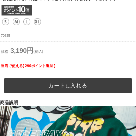
70835
3,190円
価格
(税込)
当店で使える[ 290ポイント進呈 ]
カート
入れる
に
商品説明