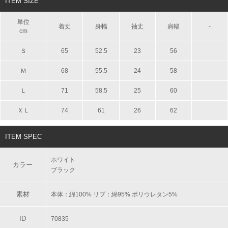
ITEM SIZE
単位
着丈
身幅
袖丈
肩幅
-
cm
Ｓ
65
52.5
23
56
Ｍ
68
55.5
24
58
Ｌ
71
58.5
25
60
ＸＬ
74
61
26
62
ITEM SPEC
ホワイト
カラー
ブラック
素材
本体：綿100% リブ：綿95% ポリウレタン5%
ID
70835