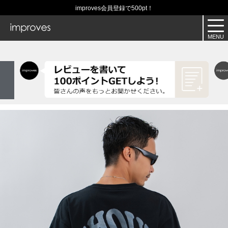
improves会員登録で500pt！