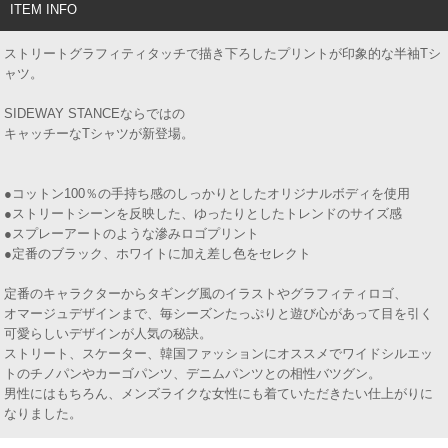
ITEM INFO
ストリートグラフィティタッチで描き下ろしたプリントが印象的な半袖Tシ
ャツ。
SIDEWAY STANCEならではの
キャッチーなTシャツが新登場。
●コットン100％の手持ち感のしっかりとしたオリジナルボディを使用
●ストリートシーンを反映した、ゆったりとしたトレンドのサイズ感
●スプレーアートのような滲みロゴプリント
●定番のブラック、ホワイトに加え差し色をセレクト
定番のキャラクターからタギング風のイラストやグラフィティロゴ、
オマージュデザインまで、毎シーズンたっぷりと遊び心があって目を引く
可愛らしいデザインが人気の秘訣。
ストリート、スケーター、韓国ファッションにオススメでワイドシルエッ
トのチノパンやカーゴパンツ、デニムパンツとの相性バツグン。
男性にはもちろん、メンズライクな女性にも着ていただきたい仕上がりに
なりました。