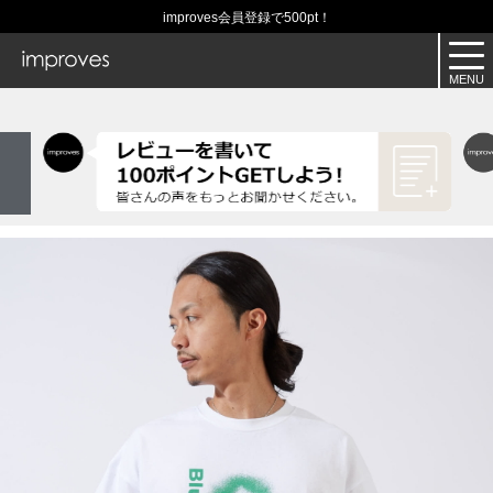
improves会員登録で500pt！