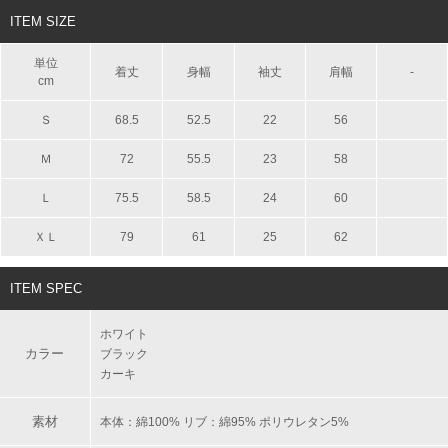
ITEM SIZE
単位
着丈
身幅
袖丈
肩幅
-
cm
Ｓ
68.5
52.5
22
56
Ｍ
72
55.5
23
58
Ｌ
75.5
58.5
24
60
ＸＬ
79
61
25
62
ITEM SPEC
ホワイト
カラー
ブラック
カーキ
素材
本体：綿100% リブ：綿95% ポリウレタン5%