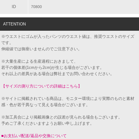
ID
70800
ATTENTION
※ウエストにゴムが入ったパンツのウエスト値は、推奨ウエストのサイズ
です。
伸縮値では御座いませんのでご注意下さい。
※大量生産による生産過程におきまして、
若干の個体差(1cmから2cm)が生じる場合がございます。
それ以上の差異がある場合は弊社までお問い合わせください。
【サイズの測り方についての詳細はこちら】
※サイトに掲載されている商品は、モニター環境により実際のものと素材
感・色が若干異なって見える場合がございます。
※加工具合により掲載画像との誤差が見られる場合もございます。
予めご了承くださいますようお願い申し上げます。
■お支払い/配送/返品や交換について