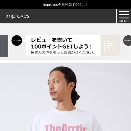
improves会員登録で500pt！