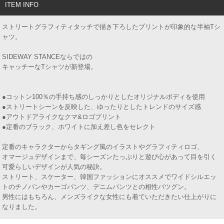
ITEM INFO
ストリートグラフィティタッチで描き下ろしたプリントが印象的な半袖Tシ
ャツ。
SIDEWAY STANCEならではの
キャッチーなTシャツが新登場。
●コットン100％の手持ち感のしっかりとしたオリジナルボディを使用
●ストリートシーンを反映した、ゆったりとしたトレンドのサイズ感
●アウトドアライクなクマ&ロゴプリント
●定番のブラック、ホワイトに加え差し色をセレクト
定番のキャラクターからタギング風のイラストやグラフィティロゴ、
オマージュデザインまで、毎シーズンたっぷりと遊び心があって目を引く
可愛らしいデザインが人気の秘訣。
ストリート、スケーター、韓国ファッションにオススメでワイドシルエッ
トのチノパンやカーゴパンツ、デニムパンツとの相性バツグン。
男性にはもちろん、メンズライクな女性にも着ていただきたい仕上がりに
なりました。