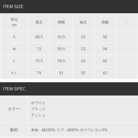
ITEM SIZE
単位
着丈
身幅
袖丈
肩幅
-
cm
Ｓ
68.5
52.5
22
56
Ｍ
72
55.5
23
58
Ｌ
75.5
58.5
24
60
ＸＬ
79
61
25
62
ITEM SPEC
ホワイト
カラー
ブラック
アッシュ
素材
本体：綿100% リブ：綿95% ポリウレタン5%