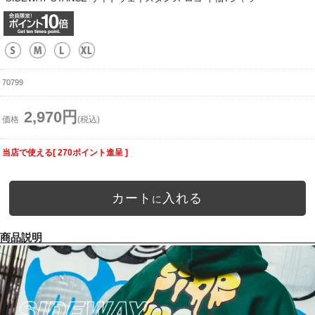
70799
2,970円
価格
(税込)
当店で使える[ 270ポイント進呈 ]
カート
入れる
に
商品説明