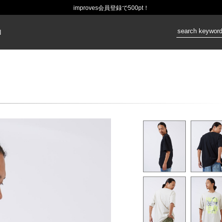
improves会員登録で500pt！
価格：
N