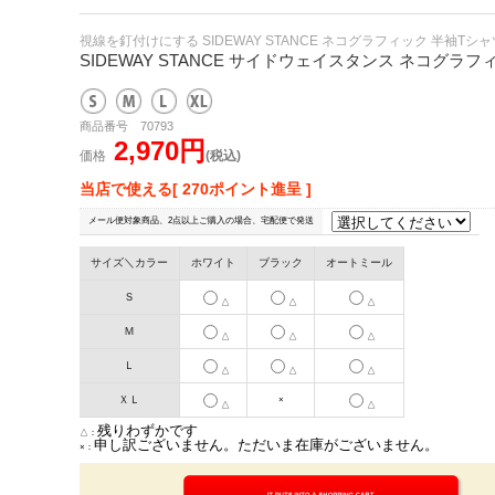
視線を釘付けにする SIDEWAY STANCE ネコグラフィック 半袖Tシャ
SIDEWAY STANCE サイドウェイスタンス ネコグラフ
商品番号 70793
2,970円
価格
(税込)
当店で使える[ 270ポイント進呈 ]
メール便対象商品、2点以上ご購入の場合、宅配便で発送
サイズ＼カラー
ホワイト
ブラック
オートミール
Ｓ
△
△
△
Ｍ
△
△
△
Ｌ
△
△
△
ＸＬ
×
△
△
残りわずかです
△：
申し訳ございません。ただいま在庫がございません。
×：