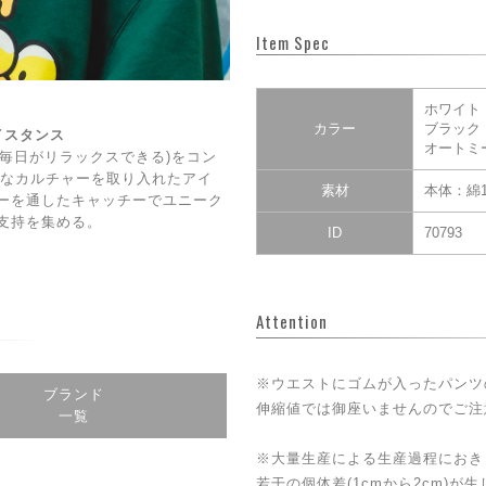
Item Spec
ホワイト
カラー
ブラック
ェイスタンス
オートミ
DAY(毎日がリラックスできる)をコン
CE】なカルチャーを取り入れたアイ
素材
本体：綿1
ーを通したキャッチーでユニーク
支持を集める。
ID
70793
Attention
※ウエストにゴムが入ったパンツ
ブランド
伸縮値では御座いませんのでご注
一覧
※大量生産による生産過程におき
若干の個体差(1cmから2cm)が