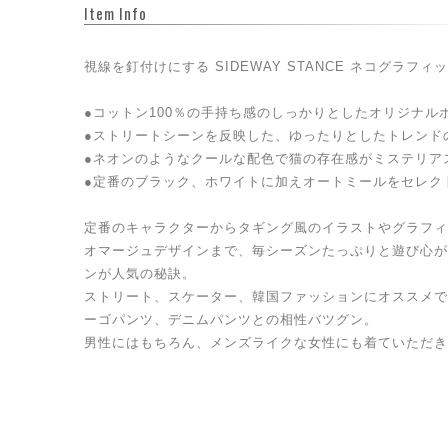
Item Info
視線を釘付けにする SIDEWAY STANCE ネコグラフィ
●コットン100％の手持ち感のしっかりとしたオリジナル
●ストリートシーンを反映した、ゆったりとしたトレンド
●ネオンのようなクールな配色で猫の存在感がミステリア
●定番のブラック、ホワイトに加えオートミールをセレク
定番のキャラクターからタギング風のイラストやグラフィ
オマージュデザインまで、毎シーズンたっぷりと遊び心が
ンが人気の秘訣。
ストリート、スケーター、韓国ファッションにオススメで
ーゴパンツ、デニムパンツとの相性バツグン。
男性にはもちろん、メンズライクな女性にも着ていただき