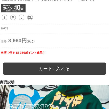
70775
3,960円
価格
(税込)
当店で使える[ 360ポイント進呈 ]
カート
入れる
に
商品説明