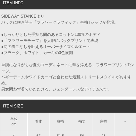
ITEM INFO
SIDEWAY STANCEより
バックに咲き誇る「フラワーグラフィック」半袖Tシャツが登場。
●しっかりとした手持ち間のあるコットン100%のボディ
●「フラワーモチーフ」を大胆にバックプリントで表現
●旬の着こなしを叶えるオーバーサイズシルエット
●ブラック、ホワイト、カーキの3色展開
単調になりがちな夏のコーディネートに華を添える、フラワープリントTシ
ャツ。
バギーデニムやワイドカーゴと合わせた最新ストリートスタイルがおすす
め。
男女問わず着ていただける、ジェンダーレスなアイテムです。
ITEM SIZE
単位
着丈
身幅
袖丈
肩幅
-
cm