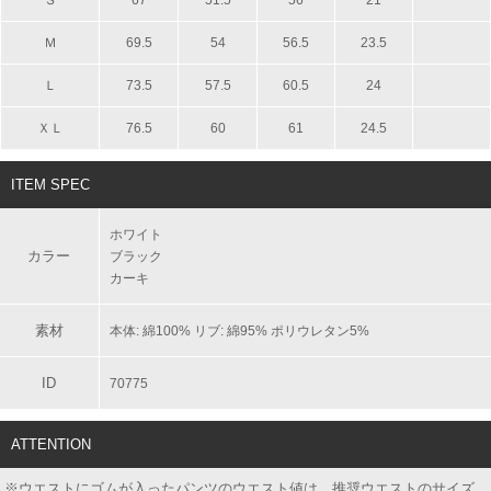
Ｓ
67
51.5
56
21
Ｍ
69.5
54
56.5
23.5
Ｌ
73.5
57.5
60.5
24
ＸＬ
76.5
60
61
24.5
ITEM SPEC
ホワイト
カラー
ブラック
カーキ
素材
本体: 綿100% リブ: 綿95% ポリウレタン5%
ID
70775
ATTENTION
※ウエストにゴムが入ったパンツのウエスト値は、推奨ウエストのサイズ