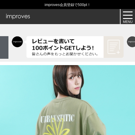
improves会員登録で500pt！