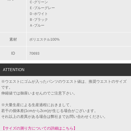
Ｃ-グリーン
Ｅ-ブルーグレー
Ｄ-ホワイト
Ｂ-ブラック
Ａ-ブルー
素材
ポリエステル100%
ID
70693
ATTENTION
※ウエストにゴムが入ったパンツのウエスト値は、推奨ウエストのサイズ
です。
伸縮値では御座いませんのでご注意下さい。
※大量生産による生産過程におきまして、
若干の個体差(1cmから2cm)が生じる場合がございます。
それ以上の差異がある場合は弊社までお問い合わせください。
【サイズの測り方についての詳細はこちら】