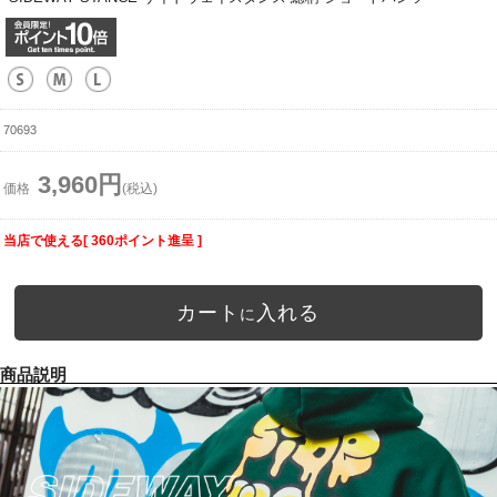
70693
3,960円
価格
(税込)
当店で使える[ 360ポイント進呈 ]
カート
入れる
に
商品説明