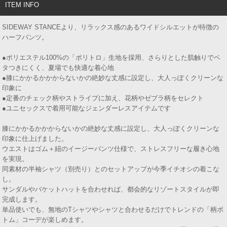
ITEM INFO
SIDEWAY STANCEより、リラックス感のあるワイドシルエットが特徴の
ハーフパンツ。
●ポリエステル100%の「ポリトロ」生地を採用、さらりとした肌触りでベ
タつきにくく、夏場でも快適な着心地
●膝にかかるかかからないかの絶妙な丈感に設定し、大人っぽくクリーンな
印象に
●定番のチェック柄やストライプに加え、花柄やゼブラ柄をセレクト
●ユニセックスで着用可能なジェンダーレスアイテムです
膝にかかるかかからないかの絶妙な丈感に設定し、大人っぽくクリーンな
印象に仕上げました。
ウエストはゴム＋紐のイージーパンツ仕様で、ストレスフリーな履き心地
を実現。
同素材の半袖シャツ（別売り）とのセットアップが今季イチオシの着こな
し。
サンダルやバケットハットを合わせれば、都会的なリゾートスタイルが即
完成します。
単品使いでも、無地のTシャツやシャツと合わせるだけでトレンドの「柄ボ
トム」コーデが楽しめます。