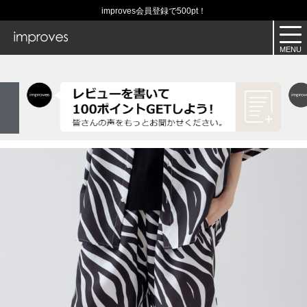
improves会員登録で500pt！