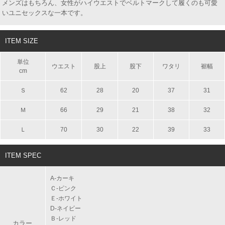
メンズはもちろん、女性がハイウエストでベルトマークして履くのも可愛
いユニセックスな一本です。
ITEM SIZE
単位
ウエスト
股上
股下
ワタリ
裾幅
cm
Ｓ
62
28
20
37
31
Ｍ
66
29
21
38
32
Ｌ
70
30
22
39
33
ITEM SPEC
A-カーキ
Ｃ-ピンク
Ｅ-ホワイト
D‐ネイビー
Ｂ-レッド
カラー