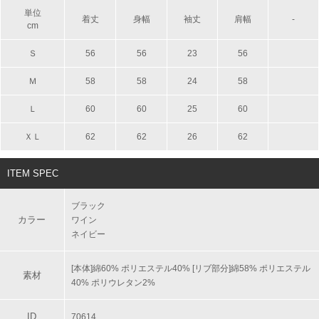
単位
着丈
身幅
袖丈
肩幅
-
cm
Ｓ
56
56
23
56
Ｍ
58
58
24
58
Ｌ
60
60
25
60
ＸＬ
62
62
26
62
ITEM SPEC
ブラック
カラー
ワイン
ネイビー
[本体]綿60% ポリエステル40% [リブ部分]綿58% ポリエステル
素材
40% ポリウレタン2%
ID
70614