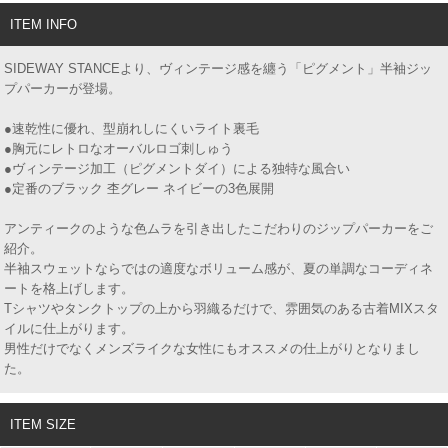
ITEM INFO
SIDEWAY STANCEより、ヴィンテージ感を纏う「ピグメント」半袖ジッ
プパーカーが登場。
●速乾性に優れ、型崩れしにくいライト裏毛
●胸元にレトロなオーバルロゴ刺しゅう
●ヴィンテージ加工（ピグメントダイ）による独特な風合い
●定番のブラック 杢グレー ネイビーの3色展開
アンティークのような色ムラを引き出したこだわりのジップパーカーをご
紹介。
半袖スウェットならではの適度なボリューム感が、夏の単調なコーディネ
ートを格上げします。
Tシャツやタンクトップの上から羽織るだけで、雰囲気のある古着MIXスタ
イルに仕上がります。
男性だけでなくメンズライクな女性にもオススメの仕上がりとなりまし
た。
ITEM SIZE