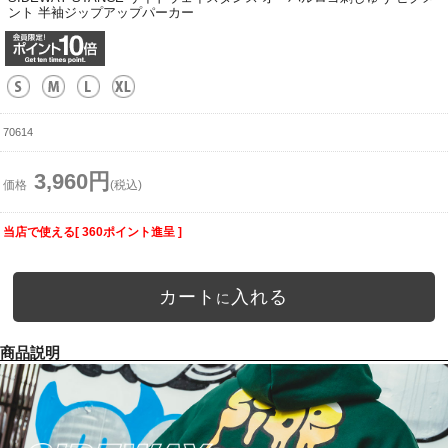
ント 半袖ジップアップパーカー
70614
3,960円
価格
(税込)
当店で使える[ 360ポイント進呈 ]
カート
入れる
に
商品説明