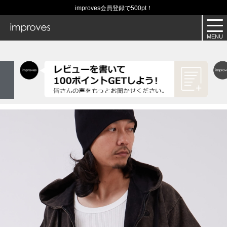
improves会員登録で500pt！