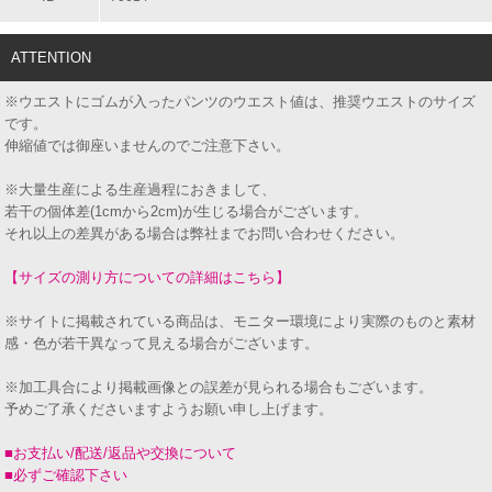
ATTENTION
※ウエストにゴムが入ったパンツのウエスト値は、推奨ウエストのサイズ
です。
伸縮値では御座いませんのでご注意下さい。
※大量生産による生産過程におきまして、
若干の個体差(1cmから2cm)が生じる場合がございます。
それ以上の差異がある場合は弊社までお問い合わせください。
【サイズの測り方についての詳細はこちら】
※サイトに掲載されている商品は、モニター環境により実際のものと素材
感・色が若干異なって見える場合がございます。
※加工具合により掲載画像との誤差が見られる場合もございます。
予めご了承くださいますようお願い申し上げます。
■お支払い/配送/返品や交換について
■必ずご確認下さい