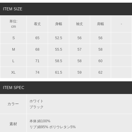
ITEM SIZE
単位:
着丈
身幅
袖丈
肩幅
-
cm
S
65
52.5
56
56
M
68
55.5
57
58
L
71
58.5
58
60
XL
74
61.5
59
62
ITEM SPEC
ホワイト
カラー
ブラック
本体:綿100%
素材
リブ:綿95% ポリウレタン5%