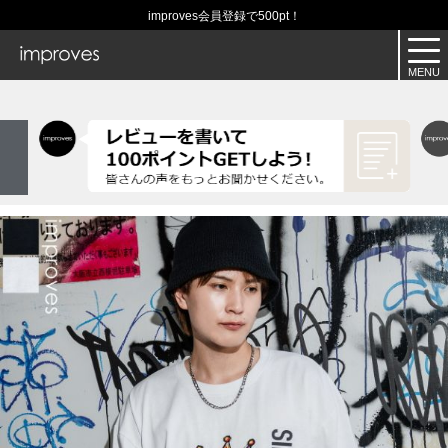
improves会員登録で500pt！