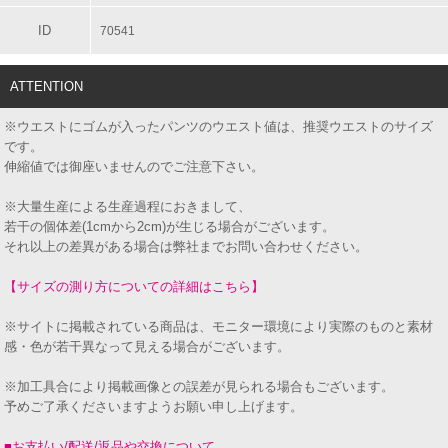
ID
70541
ATTENTION
※ウエストにゴムが入ったパンツのウエスト値は、推奨ウエストのサイズ
です。
伸縮値では御座いませんのでご注意下さい。
※大量生産による生産過程におきまして、
若干の個体差(1cmから2cm)が生じる場合がございます。
それ以上の差異がある場合は弊社までお問い合わせください。
【サイズの測り方についての詳細はこちら】
※サイトに掲載されている商品は、モニター環境により実際のものと素材
感・色が若干異なって見える場合がございます。
※加工具合により掲載画像との誤差が見られる場合もございます。
予めご了承くださいますようお願い申し上げます。
■お支払い/配送/返品や交換について