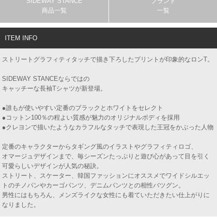
SIDEWAY STANCE
ブランド
商品一覧
一覧
ITEM INFO
ストリートグラフィティタッチで描き下ろしたプリントが印象的なロンT。
SIDEWAY STANCEならではの
キャッチーな長袖Tシャツが新登場。
●誰もが使いやすい定番のブラックとホワイトをセレクト
●コットン100％の程よい質感が魅力のオリジナルボディを採用
●クレヨンで描いたようなカラフルなタッチで表現した王冠をかぶった人物
定番のキャラクターからタギング風のイラストやグラフィティロゴ、
オマージュデザインまで、毎シーズンたっぷりと遊び心があって目を引く
可愛らしいデザインが人気の秘訣。
ストリート、スケーター、韓国ファッションにオススメでワイドシルエッ
トのチノパンやカーゴパンツ、デニムパンツとの相性バツグン。
男性にはもちろん、メンズライクな女性にも着ていただきたい仕上がりに
なりました。