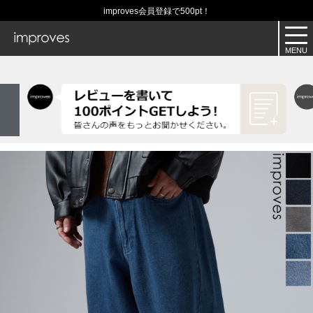
improves会員登録で500pt！