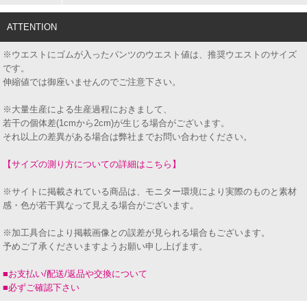
ATTENTION
※ウエストにゴムが入ったパンツのウエスト値は、推奨ウエストのサイズ
です。
伸縮値では御座いませんのでご注意下さい。
※大量生産による生産過程におきまして、
若干の個体差(1cmから2cm)が生じる場合がございます。
それ以上の差異がある場合は弊社までお問い合わせください。
【サイズの測り方についての詳細はこちら】
※サイトに掲載されている商品は、モニター環境により実際のものと素材
感・色が若干異なって見える場合がございます。
※加工具合により掲載画像との誤差が見られる場合もございます。
予めご了承くださいますようお願い申し上げます。
■お支払い/配送/返品や交換について
■必ずご確認下さい