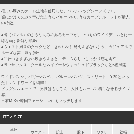
程よい厚みのデニム生地を使用した、バレルレッグジーンズです。
裾にかけて丸みを帯びたようなバルーンのようなカーブシルエットが最大
の特徴。
●樽（バレル）のような丸みのあるカーブが、いつものワイドデニムとは一
線を画す新鮮な印象に
●ウエスト周りのタックなど、きれいめに見えすぎないよう、カジュアルで
ルーズな雰囲気を演出
●ごわつきすぎない履きやすさと、デニムらしいしっかり感を両立
●淡いサックス、クールなネイビーやウォッシュドブラックなど5色展開
ワイドパンツ、バギーパンツ、バルーンパンツ、ストリート、Y2Kといっ
たトレンドワードを網羅！
ビッグシルエットで、男性はもちろん、女性もルーズに着こなせるサイズ
感。
古着MIXや韓国ファッションにもマッチします。
ITEM SIZE
単位
ウエスト
股上
股下
ワタリ
裾幅