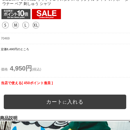
ウナー ベア 刺しゅう シャツ
70469
定価6,490円のところ
4,950円
価格
(税込)
当店で使える[ 450ポイント進呈 ]
カート
入れる
に
商品説明