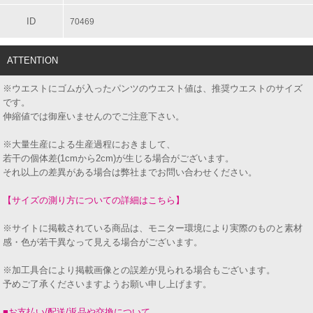
ID
70469
ATTENTION
※ウエストにゴムが入ったパンツのウエスト値は、推奨ウエストのサイズ
です。
伸縮値では御座いませんのでご注意下さい。
※大量生産による生産過程におきまして、
若干の個体差(1cmから2cm)が生じる場合がございます。
それ以上の差異がある場合は弊社までお問い合わせください。
【サイズの測り方についての詳細はこちら】
※サイトに掲載されている商品は、モニター環境により実際のものと素材
感・色が若干異なって見える場合がございます。
※加工具合により掲載画像との誤差が見られる場合もございます。
予めご了承くださいますようお願い申し上げます。
■お支払い/配送/返品や交換について