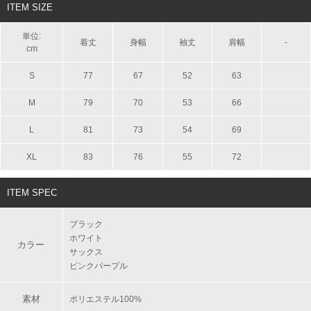
ITEM SIZE
単位:
着丈
身幅
袖丈
肩幅
-
cm
S
77
67
52
63
M
79
70
53
66
L
81
73
54
69
XL
83
76
55
72
ITEM SPEC
ブラック
ホワイト
カラー
サックス
ピンクパープル
素材
ポリエステル100%