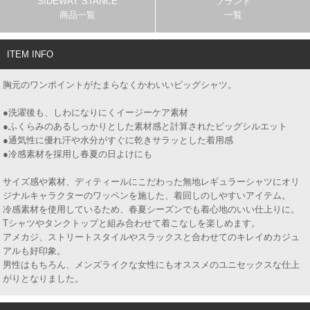
SIDEWAY STANCE
ブランド
商品一覧
一覧
ITEM INFO
胸元のワンポイントがたまらなくかわいいビッグシャツ。
●洗濯後も、しわになりにくイージーケア素材
●ふくらみのあるしっかりとした素材感と計算されたビッグシルエット
●通気性に優れ汗や水分がすぐに乾きサラッとした着用感
●冷感素材を採用し春夏の日よけにも
サイズ感や素材、ディティールにこだわった無地レギュラーシャツにオリ
ジナルキャラクターのワッペンを施した、着回しのしやすいアイテム。
冷感素材を使用しているため、春夏シーズンでも着心地のいい仕上りに。
Tシャツやタンクトップと組み合わせて着こなしを楽しめます。
アメカジ、ストリートスタイルやスラックスと合わせてのキレイめカジュ
アルも好印象。
男性はもちろん、メンズライクな女性にもオススメのユニセックスな仕上
がりとなりました。