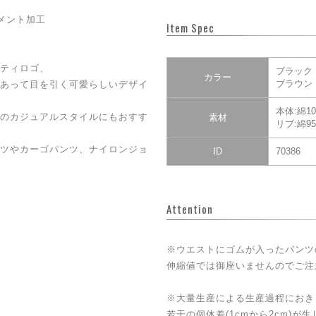
メント加工
Item Spec
ティロゴ、
ブラック
カラー
ブラウン
あって目を引く可愛らしいデザイ
本体:綿10
のカジュアルスタイルにもおすす
素材
リブ:綿9
ツやカーゴパンツ、ナイロンジョ
ID
70386
Attention
※ウエストにゴムが入ったパンツ
伸縮値では御座いませんのでご注
※大量生産による生産過程におき
若干の個体差(1cmから2cm)が