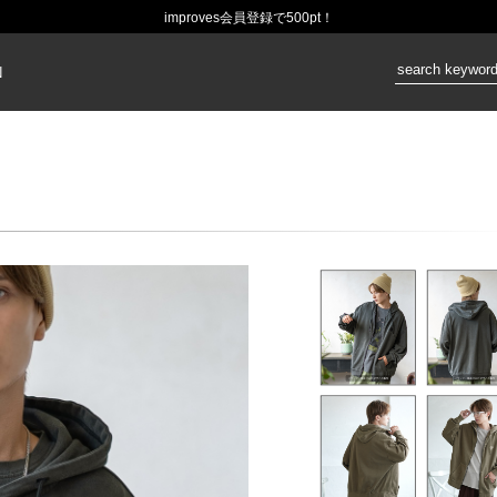
improves会員登録で500pt！
価格：
N