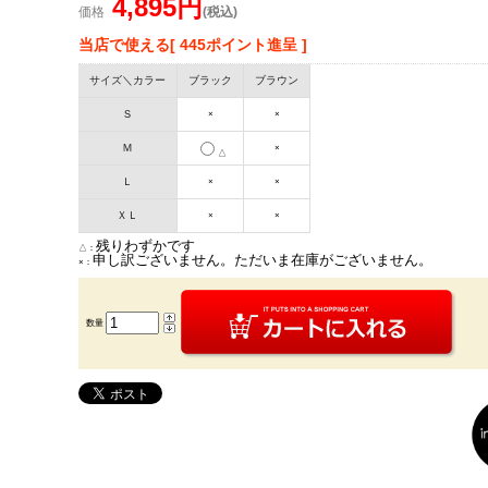
4,895円
価格
(税込)
当店で使える[ 445ポイント進呈 ]
サイズ＼カラー
ブラック
ブラウン
Ｓ
×
×
Ｍ
×
△
Ｌ
×
×
ＸＬ
×
×
残りわずかです
△：
申し訳ございません。ただいま在庫がございません。
×：
数量