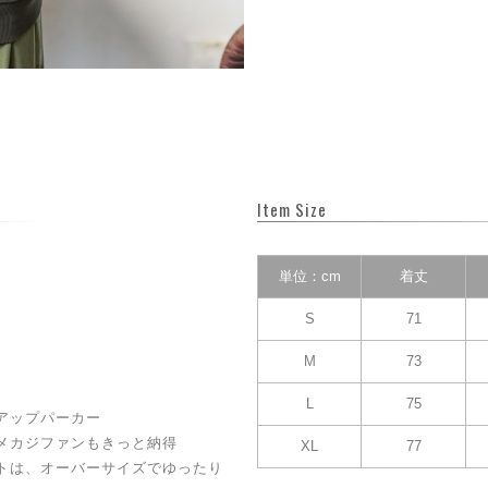
Item Size
単位：cm
着丈
S
71
M
73
L
75
アップパーカー
メカジファンもきっと納得
XL
77
トは、オーバーサイズでゆったり