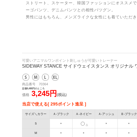
ストリート、スケーター、韓国ファッションにオススメで
ーゴパンツ、デニムパンツとの相性バツグン。
男性にはもちろん、メンズライクな女性にも着ていただき
可愛いアニマルワンポイント刺しゅうが可愛いトレーナー
SIDEWAY STANCE サイドウェイスタンス オリジナ
商品番号 70364
定価6,490円のところ
3,245円
価格
(税込)
当店で使える[ 295ポイント進呈 ]
サイズ＼カラー
Ａ-ブラック
Ａ-ネイビー
Ａ‐アッシュ
Ｂ-ブラック
Ｓ
×
×
×
△
Ｍ
×
×
×
×