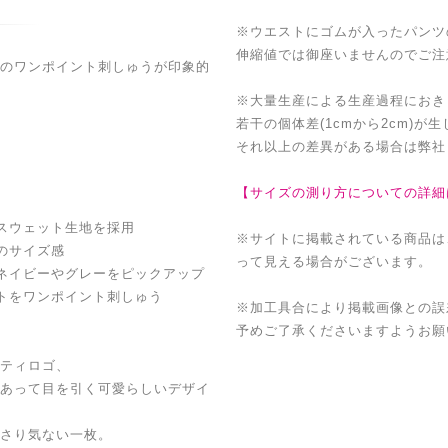
※ウエストにゴムが入ったパンツ
伸縮値では御座いませんのでご注
のワンポイント刺しゅうが印象的
※大量生産による生産過程におき
若干の個体差(1cmから2cm)が
それ以上の差異がある場合は弊社
【サイズの測り方についての詳細
スウェット生地を採用
※サイトに掲載されている商品は
のサイズ感
って見える場合がございます。
ネイビーやグレーをピックアップ
トをワンポイント刺しゅう
※加工具合により掲載画像との誤
予めご了承くださいますようお願
ティロゴ、
あって目を引く可愛らしいデザイ
さり気ない一枚。