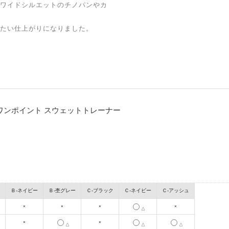
ワイドシルエットのチノパンやカ
たい仕上がりになりました。
ル ワンポイント スウェットトレーナー
Ｂ-ネイビー
Ｂ-杢グレー
Ｃ-ブラック
Ｃ-ネイビー
Ｃ-アッシュ
×
×
×
×
△
×
×
△
△
△