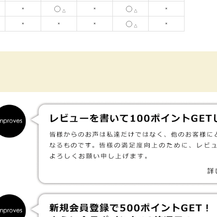
×
×
×
△
△
×
×
×
×
△