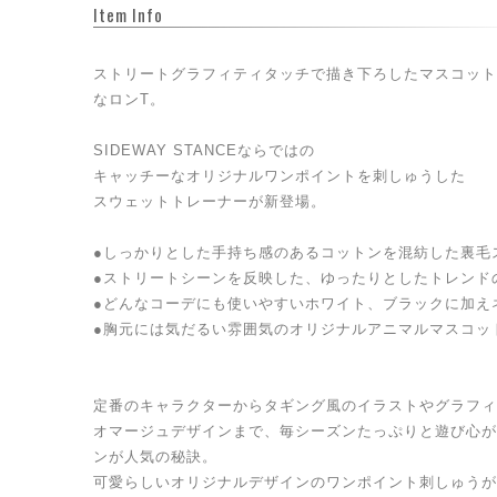
Item Info
ストリートグラフィティタッチで描き下ろしたマスコット
なロンT。
SIDEWAY STANCEならではの
キャッチーなオリジナルワンポイントを刺しゅうした
スウェットトレーナーが新登場。
●しっかりとした手持ち感のあるコットンを混紡した裏毛
●ストリートシーンを反映した、ゆったりとしたトレンド
●どんなコーデにも使いやすいホワイト、ブラックに加え
●胸元には気だるい雰囲気のオリジナルアニマルマスコッ
定番のキャラクターからタギング風のイラストやグラフィ
オマージュデザインまで、毎シーズンたっぷりと遊び心が
ンが人気の秘訣。
可愛らしいオリジナルデザインのワンポイント刺しゅうが