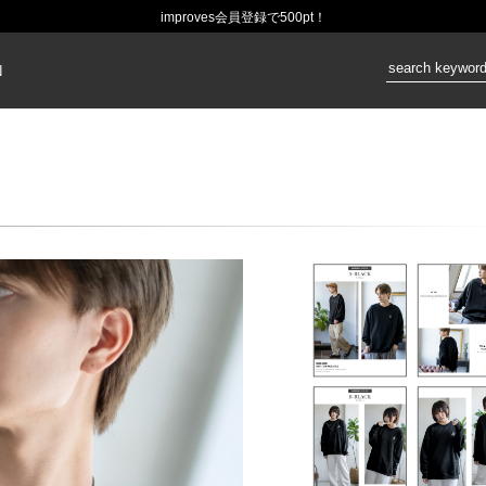
improves会員登録で500pt！
価格：
N