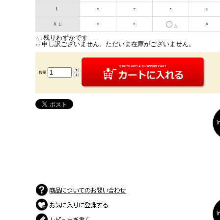
Ｌ
×
×
×
×
ＸＬ
×
×
×
△
残りわずかです
△：
申し訳ございません。ただいま在庫がございません。
×：
数量