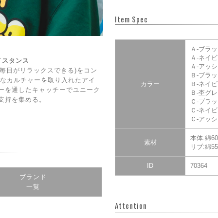
Item Spec
Ａ-ブラ
Ａ-ネイ
ェイスタンス
Ａ‐アッ
DAY(毎日がリラックスできる)をコン
Ｂ-ブラ
CE】なカルチャーを取り入れたアイ
カラー
Ｂ-ネイ
ーを通したキャッチーでユニーク
Ｂ-杢グ
支持を集める。
Ｃ-ブラ
Ｃ-ネイ
Ｃ-アッ
本体:綿6
素材
リブ:綿5
ID
70364
ブランド
一覧
Attention