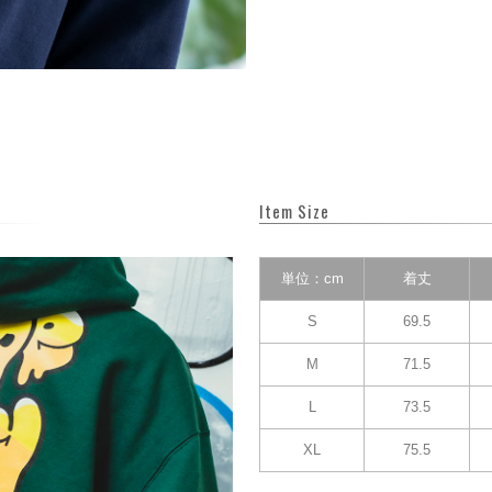
Item Size
単位：cm
着丈
S
69.5
M
71.5
L
73.5
XL
75.5