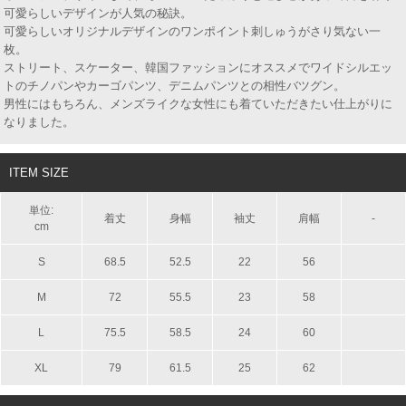
可愛らしいデザインが人気の秘訣。
可愛らしいオリジナルデザインのワンポイント刺しゅうがさり気ない一
枚。
ストリート、スケーター、韓国ファッションにオススメでワイドシルエッ
トのチノパンやカーゴパンツ、デニムパンツとの相性バツグン。
男性にはもちろん、メンズライクな女性にも着ていただきたい仕上がりに
なりました。
ITEM SIZE
単位:
着丈
身幅
袖丈
肩幅
-
cm
S
68.5
52.5
22
56
M
72
55.5
23
58
L
75.5
58.5
24
60
XL
79
61.5
25
62