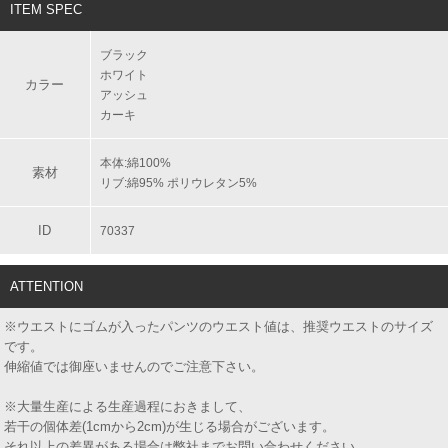
ITEM SPEC
ブラック
ホワイト
カラー
アッシュ
カーキ
本体:綿100%
素材
リブ:綿95% ポリウレタン5%
ID
70337
ATTENTION
※ウエストにゴムが入ったパンツのウエスト値は、推奨ウエストのサイズ
です。
伸縮値では御座いませんのでご注意下さい。
※大量生産による生産過程におきまして、
若干の個体差(1cmから2cm)が生じる場合がございます。
それ以上の差異がある場合は弊社までお問い合わせください。