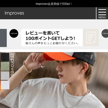
improves会員登録で500pt！