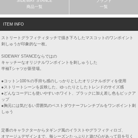
SIDEWAY STANCE
ブランド
商品一覧
一覧
ITEM INFO
ストリートグラフィティタッチで描き下ろしたマスコットのワンポイント
刺しゅうが印象的な一枚。
SIDEWAY STANCEならではの
キャッチーなオリジナルワンポイントを刺しゅうした
半袖Tシャツが新登場。
●コットン100％の手持ち感のしっかりとしたオリジナルボディを使用
●ストリートシーンを反映した、ゆったりとしたトレンドのサイズ感
●どんなコーデにも使いやすいホワイト、ブラックに加え差し色もピックア
ップ
●胸元には気だるい雰囲気のベストダウナーフレンチブルをワンポイント刺
しゅう
定番のキャラクターからタギング風のイラストやグラフィティロゴ、
オマージュデザインまで、毎シーズンたっぷりと遊び心があって目を引く