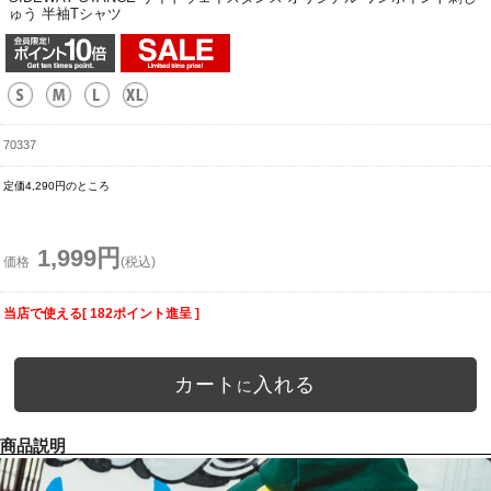
ゅう 半袖Tシャツ
70337
定価4,290円のところ
1,999円
価格
(税込)
当店で使える[ 182ポイント進呈 ]
カート
入れる
に
商品説明