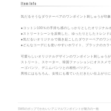
Item Info
気だるそうなダウナーベアのワンポイント刺しゅうが印象
●コットン100％の手持ち感のしっかりとしたオリジナル
●ストリートシーンを反映した、ゆったりとしたトレンド
●気だるいオリジナルで描き起こしたダウナーベアのワン
●どんなコーデにも使いやすいホワイト、ブラックのカラ
可愛らしいオリジナルデザインのワンポイント刺しゅうが
ストリート、スケーター、韓国ファッションにオススメで
ーゴパンツ、デニムパンツとの相性バツグン。
男性にはもちろん、女性にも着ていただきたい仕上がりに
SWSのポップでかわいいアニマルワンポイントが魅力の一枚