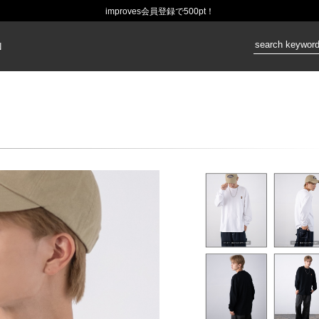
improves会員登録で500pt！
価格：
N