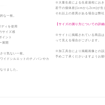
※大量生産による生産過程におき
若干の個体差(1cmから2cm)が
それ以上の差異がある場合は弊社
的な一枚。
【サイズの測り方についての詳細
ボディを使用
のサイズ感
※サイトに掲載されている商品は
ポイント
って見える場合がございます。
ー展開
※加工具合により掲載画像との誤
さり気ない一枚。
予めご了承くださいますようお願
ワイドシルエットのチノパンやカ
なりました。