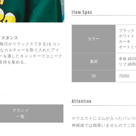
Item Spec
ブラック
ホワイト
ェイスタンス
カラー
カーキ
DAY(毎日がリラックスできる)をコン
オートミ
CE】なカルチャーを取り入れたアイ
ーを通したキャッチーでユニーク
本体:綿10
素材
支持を集める。
リブ:綿9
ID
70265
Attention
ブランド
一覧
※ウエストにゴムが入ったパンツ
伸縮値では御座いませんのでご注