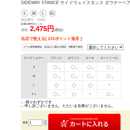
SIDEWAY STANCE サイドウェイスタンス ダウナーベ
商品番号 70265
定価4,290円のところ
2,475円
価格
(税込)
当店で使える[ 225ポイント進呈 ]
メール便対象商品、2点以上ご購入の場合、宅配便で発送
サイズ＼カラー
ブラック
ホワイト
カーキ
オートミール
Ｓ
△
△
△
△
Ｍ
△
△
△
△
Ｌ
×
ＸＬ
×
△
△
残りわずかです
△：
申し訳ございません。ただいま在庫がございません。
×：
数量