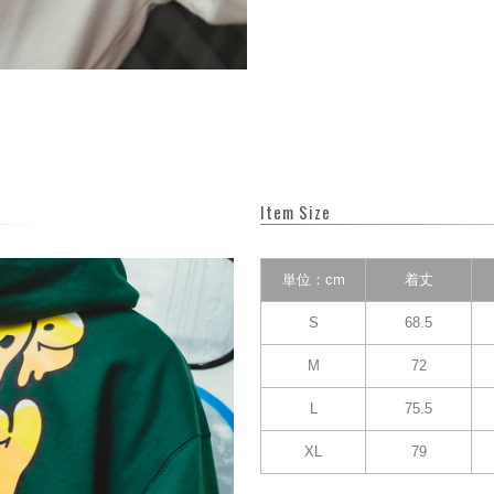
Item Size
単位：cm
着丈
S
68.5
M
72
L
75.5
XL
79