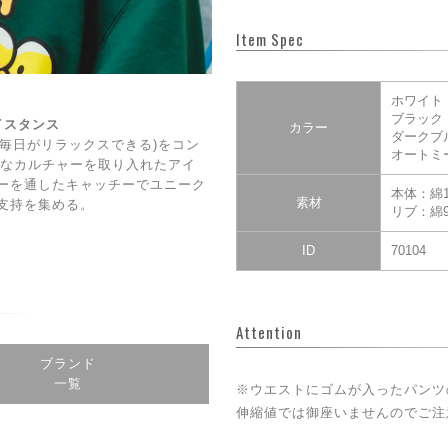
Item Spec
ホワイト
ブラック
ェイスタンス
カラー
ダークブ
DAY(毎日がリラックスできる)をコン
オートミ
CE】なカルチャーを取り入れたアイ
ーを通したキャッチーでユニーク
本体：綿1
素材
支持を集める。
リブ：綿9
ID
70104
Attention
ブランド
一覧
※ウエストにゴムが入ったパンツ
伸縮値では御座いませんのでご注