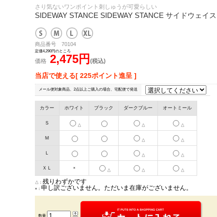
さり気ないワンポイント刺しゅうが可愛らしい
SIDEWAY STANCE SIDEWAY STANCE サイ
商品番号 70104
定価4,290円のところ
2,475円
価格
(税込)
当店で使える[ 225ポイント進呈 ]
メール便対象商品、2点以上ご購入の場合、宅配便で発送
カラー
ホワイト
ブラック
ダークブルー
オートミール
Ｓ
△
△
△
Ｍ
△
△
Ｌ
△
△
ＸＬ
×
△
△
△
残りわずかです
△：
申し訳ございません。ただいま在庫がございません。
×：
数量