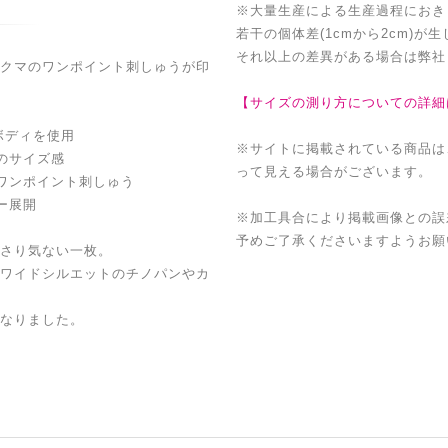
※大量生産による生産過程におき
若干の個体差(1cmから2cm)が
それ以上の差異がある場合は弊社
クマのワンポイント刺しゅうが印
【サイズの測り方についての詳細
ボディを使用
※サイトに掲載されている商品は
のサイズ感
って見える場合がございます。
ワンポイント刺しゅう
ー展開
※加工具合により掲載画像との誤
予めご了承くださいますようお願
さり気ない一枚。
ワイドシルエットのチノパンやカ
なりました。