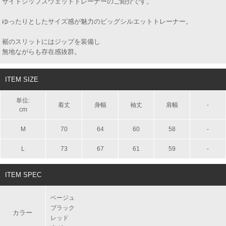
サイドジップスウェットトレーナーのご紹介です。
ゆったりとしたサイズ感が魅力のビッグシルエットトレーナー。
裾のスリットにはジップを装備し
無地ながらも存在感抜群。
ITEM SIZE
単位:
着丈
身幅
袖丈
肩幅
-
cm
M
70
64
60
58
-
L
73
67
61
59
-
ITEM SPEC
ベージュ
ブラック
カラー
レッド