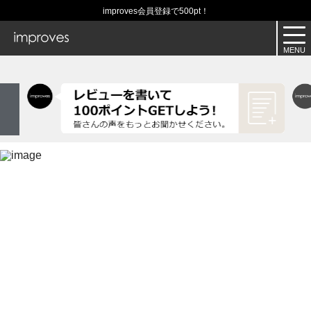
improves会員登録で500pt！