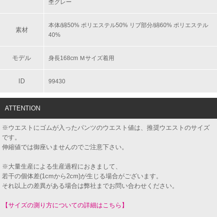
杢グレー
本体/綿50% ポリエステル50% リブ部分/綿60% ポリエステル
素材
40%
モデル
身長168cm Ｍサイズ着用
ID
99430
ATTENTION
※ウエストにゴムが入ったパンツのウエスト値は、推奨ウエストのサイズ
です。
伸縮値では御座いませんのでご注意下さい。
※大量生産による生産過程におきまして、
若干の個体差(1cmから2cm)が生じる場合がございます。
それ以上の差異がある場合は弊社までお問い合わせください。
【サイズの測り方についての詳細はこちら】