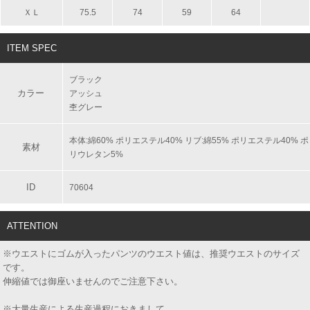
ＸＬ
75.5
74
59
64
ITEM SPEC
ブラック
カラー
アッシュ
杢グレー
本体:綿60% ポリエステル40% リブ:綿55% ポリエステル40% ポ
素材
リウレタン5%
ID
70604
ATTENTION
※ウエストにゴムが入ったパンツのウエスト値は、推奨ウエストのサイズ
です。
伸縮値では御座いませんのでご注意下さい。
※大量生産による生産過程におきまして、