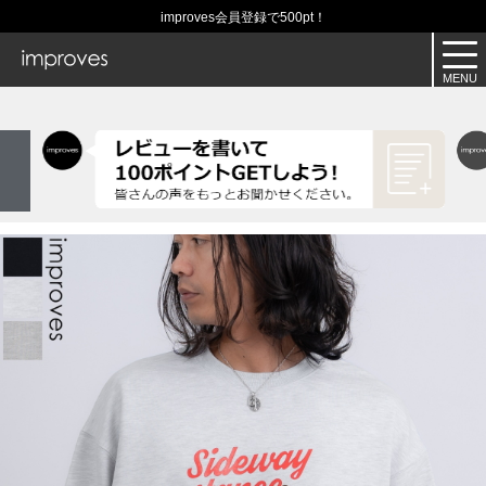
improves会員登録で500pt！