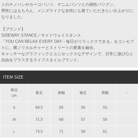
トのチノパンやカーゴパンツ、デニムパンツとの相性バツグン。
男性にはもちろん、メンズライクな女性にも着ていただきたい仕上がりに
なりました。
【ブランド】
SIDEWAY STANCE／サイドウェイスタンス
「YOU CAN RELAX EVERY DAY - 毎日がリラックスできる」をコンセプ
トに、横ノリカルチャーとストリートの要素を融合。
キャッチーなグラフィックとユニセックスなデザインで、日常に遊び心と
自由をプラスするライフスタイルブランド。
ITEM SIZE
単位
着丈
身幅
袖丈
肩幅
-
cm
Ｓ
69.5
65
56
55
Ｍ
71.5
68
57
58
Ｌ
73.5
71
58
61