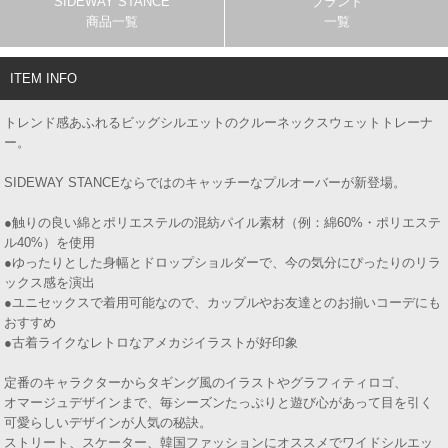
SIDEWAY STANCE
ブランド
商品一覧
一覧
ITEM INFO
トレンド感あふれるビッグシルエットのクルーネックスウェットトレーナ
ー。
SIDEWAY STANCEならではのキャッチーなプルオーバーが新登場。
●触りの良い綿とポリエステルの混紡パイル素材（例：綿60%・ポリエステ
ル40%）を使用
●ゆったりとした身幅とドロップショルダーで、今の気分にぴったりのリラ
ックス感を演出
●ユニセックスで着用可能なので、カップルやお友達とのお揃いコーデにも
おすすめ
●古着ライクなレトロなアメカジイラストが好印象
定番のキャラクターからタギング風のイラストやグラフィティロゴ、
オマージュデザインまで、毎シーズンたっぷりと遊び心があって目を引く
可愛らしいデザインが人気の秘訣。
ストリート、スケーター、韓国ファッションにオススメでワイドシルエッ