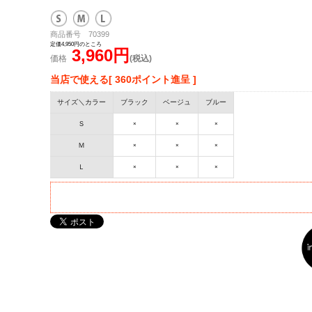
商品番号 70399
定価4,950円のところ
3,960円
価格
(税込)
当店で使える[ 360ポイント進呈 ]
サイズ＼カラー
ブラック
ベージュ
ブルー
Ｓ
×
×
×
Ｍ
×
×
×
Ｌ
×
×
×