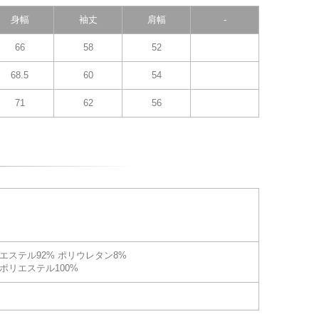
身幅
袖丈
肩幅
-
66
58
52
68.5
60
54
71
62
56
エステル92% ポリウレタン8%
ポリエステル100%