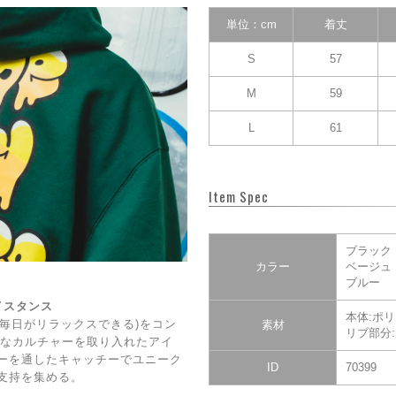
単位：cm
着丈
S
57
M
59
L
61
Item Spec
ブラック
カラー
ベージュ
ブルー
ェイスタンス
本体:ポリ
DAY(毎日がリラックスできる)をコン
素材
リブ部分:
CE】なカルチャーを取り入れたアイ
ーを通したキャッチーでユニーク
ID
70399
支持を集める。