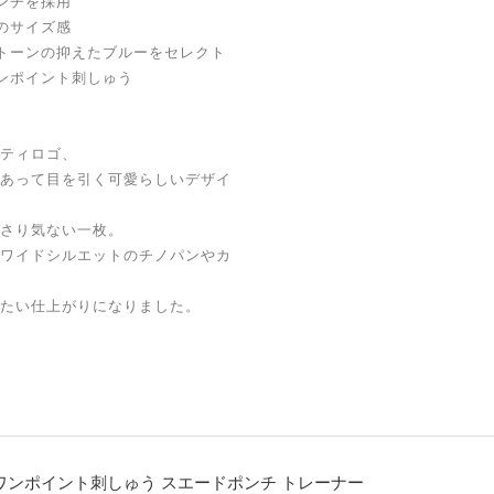
ンチを採用
のサイズ感
トーンの抑えたブルーをセレクト
ンポイント刺しゅう
ティロゴ、
あって目を引く可愛らしいデザイ
さり気ない一枚。
ワイドシルエットのチノパンやカ
たい仕上がりになりました。
ナル ワンポイント刺しゅう スエードポンチ トレーナー