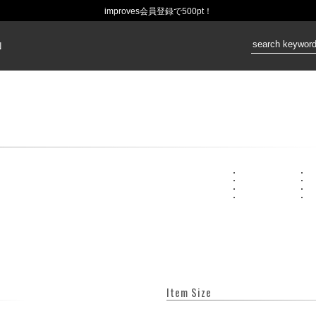
improves会員登録で500pt！
価格：
N
Item Size