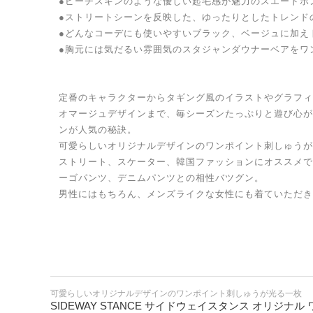
●ピーチスキンのような優しい起毛感が魅力のスエードポ
●ストリートシーンを反映した、ゆったりとしたトレンド
●どんなコーデにも使いやすいブラック、ベージュに加え
●胸元には気だるい雰囲気のスタジャンダウナーベアをワ
定番のキャラクターからタギング風のイラストやグラフィ
オマージュデザインまで、毎シーズンたっぷりと遊び心が
ンが人気の秘訣。
可愛らしいオリジナルデザインのワンポイント刺しゅうが
ストリート、スケーター、韓国ファッションにオススメで
ーゴパンツ、デニムパンツとの相性バツグン。
男性にはもちろん、メンズライクな女性にも着ていただき
可愛らしいオリジナルデザインのワンポイント刺しゅうが光る一枚
SIDEWAY STANCE サイドウェイスタンス オリジ