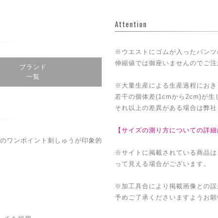
Attention
※ウエストにゴムが入ったパンツ
伸縮値では御座いませんのでご注
ブランド
一覧
※大量生産による生産過程におき
若干の個体差(1cmから2cm)が
それ以上の差異がある場合は弊社
【サイズの測り方についての詳細
のワンポイント刺しゅうが印象的
※サイトに掲載されている商品は
って見える場合がございます。
※加工具合により掲載画像との誤
予めご了承くださいますようお願