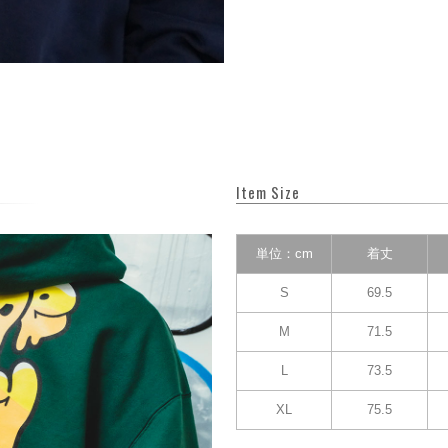
Item Size
単位：cm
着丈
S
69.5
M
71.5
L
73.5
XL
75.5