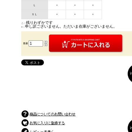
Ｌ
×
×
×
ＸＬ
×
×
×
残りわずかです
△：
申し訳ございません。ただいま在庫がございません。
×：
数量