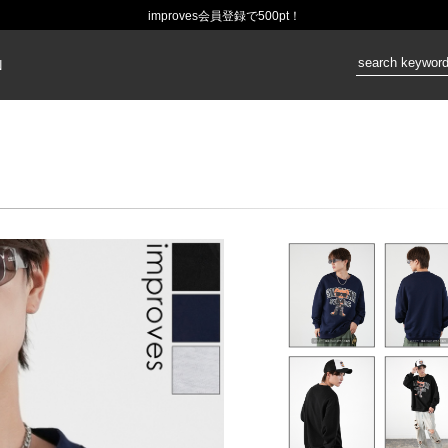
improves会員登録で500pt！
価格：
N