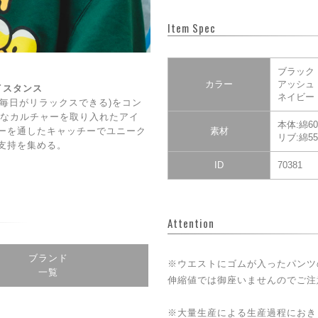
Item Spec
ブラック
カラー
アッシュ
ェイスタンス
ネイビー
DAY(毎日がリラックスできる)をコン
CE】なカルチャーを取り入れたアイ
本体:綿6
ーを通したキャッチーでユニーク
素材
リブ:綿5
支持を集める。
ID
70381
Attention
ブランド
※ウエストにゴムが入ったパンツ
一覧
伸縮値では御座いませんのでご注
※大量生産による生産過程におき