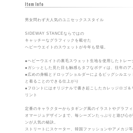
Item Info
男女問わず大人気のユニセックススタイル
SIDEWAY STANCEならではの
キャッチーなグラフィックを載せた
ヘビーウエイトのスウェットが今年も登場。
●ヘビーウエイトの裏毛スウェット生地を使用したトレー
●ガシッとした見た目も触感もタフなボディは、往年のア
●広めの身幅とドロップショルダーによるビッグシルエッ
と着ることのできる仕上がり
●フロントにはオリジナルで書き起こしたカレッジロゴ＆
リント
定番のキャラクターからタギング風のイラストやグラフィ
オマージュデザインまで、毎シーズンたっぷりと遊び心が
ンが人気の秘訣。
ストリートにスケーター、韓国ファッションやアメカジ等