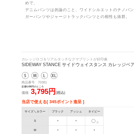
めで、
デニムパンツは勿論のこと、ワイドシルエットのチノパン
ガーパンツやジャージトラックパンツとの相性も抜群。
カレッジロゴ＆リアルタッチなクマプリントが好印象
SIDEWAY STANCE サイドウェイスタンス カレッジ
商品番号 70381
定価6,490円のところ
3,795円
価格
(税込)
当店で使える[ 345ポイント進呈 ]
サイズ＼カラー
ブラック
アッシュ
ネイビー
Ｓ
×
×
△
Ｍ
×
×
×