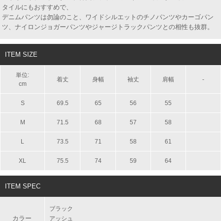
タイルにもおすすめで、
デニムパンツは勿論のこと、ワイドシルエットのチノパンツやカーゴパン
ツ、ナイロンジョガーパンツやジャージトラックパンツとの相性も抜群。
ITEM SIZE
単位:
着丈
身幅
袖丈
肩幅
-
cm
S
69.5
65
56
55
M
71.5
68
57
58
L
73.5
71
58
61
XL
75.5
74
59
64
ITEM SPEC
ブラック
カラー
アッシュ