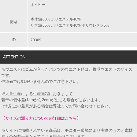
ネイビー
本体:綿60% ポリエステル40%
素材
リブ:綿55% ポリエステル40% ポリウレタン5%
ID
70369
ATTENTION
※ウエストにゴムが入ったパンツのウエスト値は、推奨ウエストのサイズ
です。
伸縮値では御座いませんのでご注意下さい。
※大量生産による生産過程におきまして、
若干の個体差(1cmから2cm)が生じる場合がございます。
それ以上の差異がある場合は弊社までお問い合わせください。
【サイズの測り方についての詳細はこちら】
※サイトに掲載されている商品は、モニター環境により実際のものと素材
感・色が若干異なって見える場合がございます。