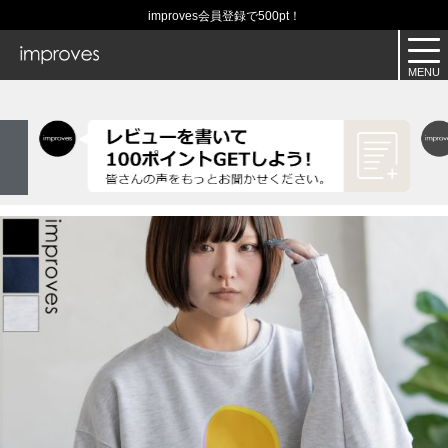
improves会員登録で500pt！