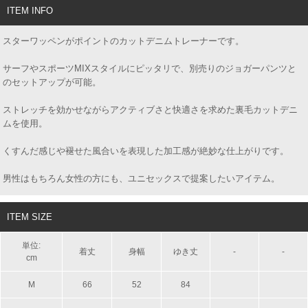
ITEM INFO
スターワッペンがポイントのカットデニムトレーナーです。
サーフやスポーツMIXスタイルにピッタリで、別売りのジョガーパンツと
のセットアップが可能。
ストレッチを効かせながらアクティブさと快適さを求めた裏毛カットデニ
ムを使用。
くすんだ感じや褪せた風合いを表現した加工感が絶妙な仕上がりです。
男性はもちろん女性の方にも、ユニセックスで提案したいアイテム。
ITEM SIZE
単位:
着丈
身幅
ゆき丈
-
-
cm
M
66
52
84