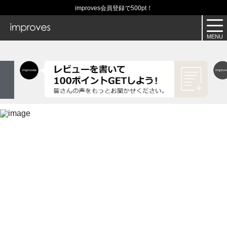
improves会員登録で500pt！