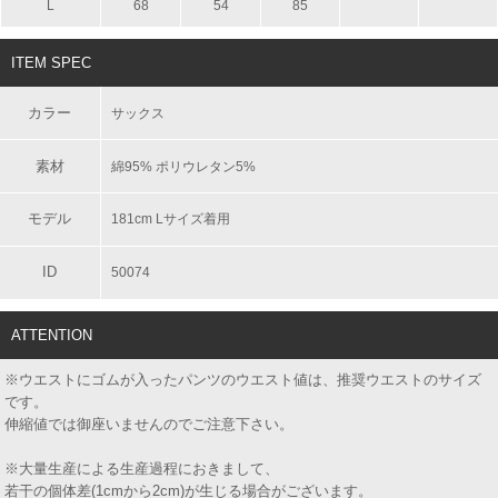
L
68
54
85
ITEM SPEC
カラー
サックス
素材
綿95% ポリウレタン5%
モデル
181cm Lサイズ着用
ID
50074
ATTENTION
※ウエストにゴムが入ったパンツのウエスト値は、推奨ウエストのサイズ
です。
伸縮値では御座いませんのでご注意下さい。
※大量生産による生産過程におきまして、
若干の個体差(1cmから2cm)が生じる場合がございます。