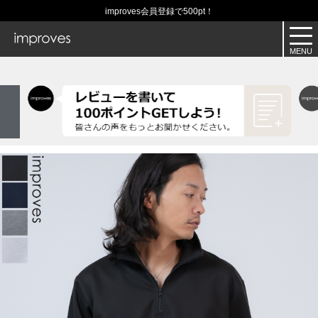
improves会員登録で500pt！