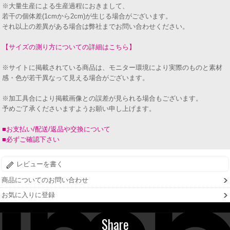
※大量生産による生産過程におきまして、
若干の個体差(1cmから2cm)が生じる場合がございます。
それ以上の差異がある場合は弊社までお問い合わせください。
【サイズの測り方についての詳細はこちら】
※サイトに掲載されている商品は、モニター環境により実際のものと素材
感・色が若干異なって見える場合がございます。
※加工具合により掲載画像との誤差が見られる場合もございます。
予めご了承くださいますようお願い申し上げます。
■お支払い/配送/返品や交換について
■必ずご確認下さい
レビューを書く
商品についてのお問い合わせ
お気に入りに登録
Share