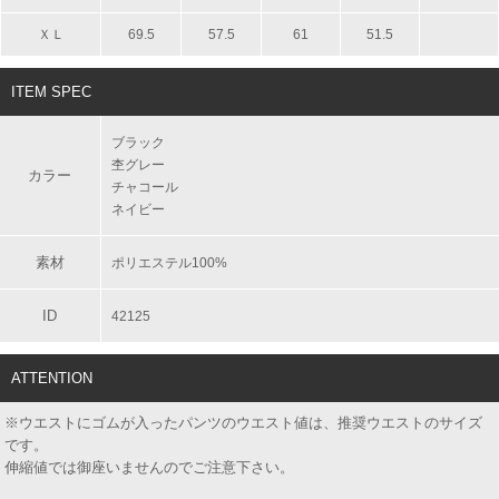
ＸＬ
69.5
57.5
61
51.5
ITEM SPEC
ブラック
杢グレー
カラー
チャコール
ネイビー
素材
ポリエステル100%
ID
42125
ATTENTION
※ウエストにゴムが入ったパンツのウエスト値は、推奨ウエストのサイズ
です。
伸縮値では御座いませんのでご注意下さい。