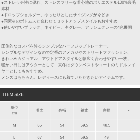
●ストレッチ性に優れ、ストレスフリーな着心地のポリエステル100%裏毛
素材
●ドロップショルダー、ゆったりとしたサイジングが今どき
●同素材のボトムスと合わせてセットアップスタイルもおすすめ
●使いやすいブラック、ネイビー、杢グレー、アッシュグレーの4色展開
圧倒的なコスパを誇るシンプルなハーフジップトレーナー。
シンプルなデザインなので定番のアメカジやストリートファッション、
きれいめカジュアル、アウトドアスタイルと幅広く合わせやすい一枚。
暖かい日にはアウターとして、真冬はダウンベストやコートのミドルレイ
ヤーとしてもおすすめ。
メンズはもちろん、レディースにも着ていただきたいアイテムです。
ITEM SIZE
単位
着丈
身幅
袖丈
肩幅
-
cm
Ｍ
65
54
59.5
48.5
Ｌ
67
54
59.5
49