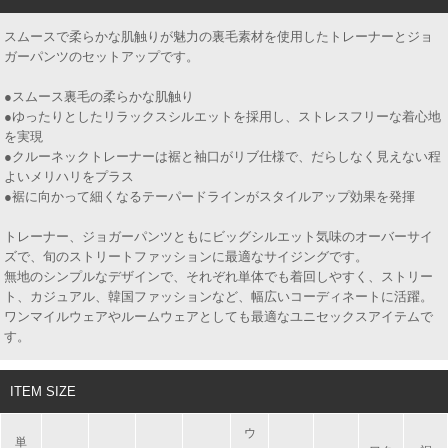
スムースで柔らかな肌触りが魅力の裏毛素材を使用したトレーナーとジョ
ガーパンツのセットアップです。
●スムース裏毛の柔らかな肌触り
●ゆったりとしたリラックスシルエットを採用し、ストレスフリーな着心地
を実現
●クルーネックトレーナーは裾と袖口がリブ仕様で、だらしなく見えない程
よいメリハリをプラス
●裾に向かって細くなるテーパードラインがスタイルアップ効果を発揮
トレーナー、ジョガーパンツともにビッグシルエット気味のオーバーサイ
ズで、旬のストリートファッションに最適なサイジングです。
無地のシンプルなデザインで、それぞれ単体でも着回しやすく、ストリー
ト、カジュアル、韓国ファッションなど、幅広いコーディネートに活躍。
ワンマイルウェアやルームウェアとしても最適なユニセックスアイテムで
す。
ITEM SIZE
ウ
単