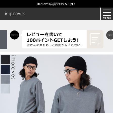
improves会員登録で500pt！