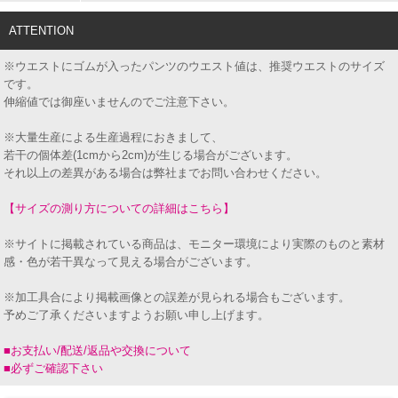
ATTENTION
※ウエストにゴムが入ったパンツのウエスト値は、推奨ウエストのサイズ
です。
伸縮値では御座いませんのでご注意下さい。
※大量生産による生産過程におきまして、
若干の個体差(1cmから2cm)が生じる場合がございます。
それ以上の差異がある場合は弊社までお問い合わせください。
【サイズの測り方についての詳細はこちら】
※サイトに掲載されている商品は、モニター環境により実際のものと素材
感・色が若干異なって見える場合がございます。
※加工具合により掲載画像との誤差が見られる場合もございます。
予めご了承くださいますようお願い申し上げます。
■お支払い/配送/返品や交換について
■必ずご確認下さい