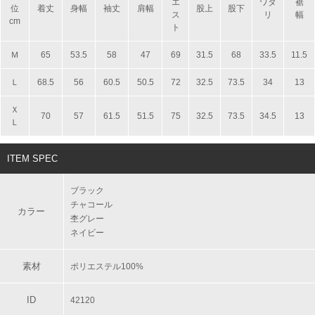
エ
ワタ
裾
位
着丈
身幅
袖丈
肩幅
股上
股下
ス
リ
幅
cm
ト
Ｍ
65
53.5
58
47
69
31.5
68
33.5
11.5
Ｌ
68.5
56
60.5
50.5
72
32.5
73.5
34
13
Ｘ
70
57
61.5
51.5
75
32.5
73.5
34.5
13
Ｌ
ITEM SPEC
ブラック
チャコール
カラー
杢グレー
ネイビー
素材
ポリエステル100%
ID
42120