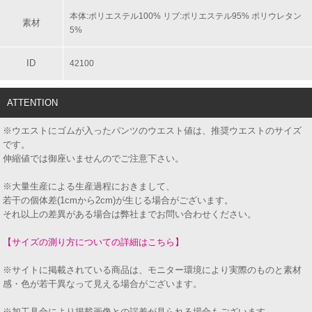
本体:ポリエステル100% リブ:ポリエステル95% ポリウレタン
素材
5%
ID
42100
ATTENTION
※ウエストにゴムが入ったパンツのウエスト値は、推奨ウエストのサイズ
です。
伸縮値では御座いませんのでご注意下さい。
※大量生産による生産過程におきまして、
若干の個体差(1cmから2cm)が生じる場合がございます。
それ以上の差異がある場合は弊社までお問い合わせください。
【サイズの測り方についての詳細はこちら】
※サイトに掲載されている商品は、モニター環境により実際のものと素材
感・色が若干異なって見える場合がございます。
※加工具合により掲載画像との誤差が見られる場合もございます。