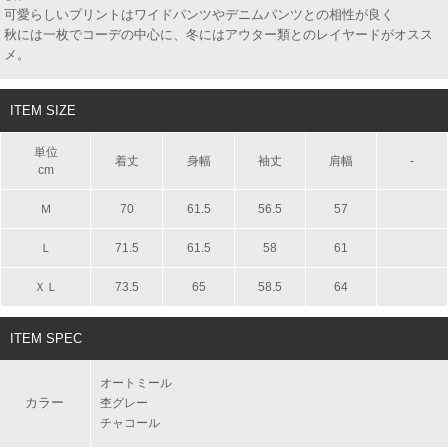
可愛らしいプリントはワイドパンツやデニムパンツとの相性が良く
秋には一枚でコーデの中心に、冬にはアウター類とのレイヤードがオスス
メ。
ITEM SIZE
単位
着丈
身幅
袖丈
肩幅
-
cm
Ｍ
70
61.5
56.5
57
Ｌ
71.5
61.5
58
61
ＸＬ
73.5
65
58.5
64
ITEM SPEC
オートミール
カラー
杢グレー
チャコール