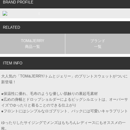
BRAND PROFILE
RELATED
TOM&JERRY
ブランド
商品一覧
一覧
ITEM INFO
大人気の「TOM&JERRY/トムとジェリー」のプリントスウェットがついに
新登場！
●保温性に優れ、毛布のような優しい肌触りの裏起毛素材
●広めの身幅とドロップショルダーによるビッグシルエットは、オーバーサ
イズでゆったりと着ることのできる仕上がり
●フロントにはシンプルなロゴプリント、バックには可愛いキャラプリント
ゆったりしたサイジングでメンズはもちろんレディースにもオススメの一
枚。