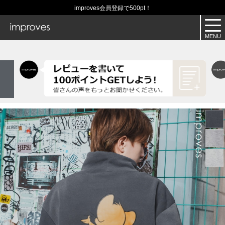
improves会員登録で500pt！