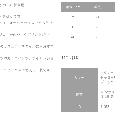
ーがついに新登場！
単位：cm
着丈
ト素材を採用
M
71
トは、オーバーサイズでゆったり
L
73
ジェリーのバックプリントが◎
XL
75
のカジュアルスタイルにもおすす
Item Spec
ツやカーゴパンツ、ナイロンジョ
ユニセックスで使える一枚です。
杢グレー
カラー
チャコー
ブラック
本体:ポリ
素材
リブ部分:
ID
41953