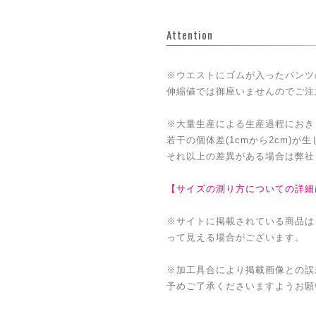
Attention
※ウエストにゴムが入ったパンツ
伸縮値では御座いませんのでご注
※大量生産による生産過程におき
若干の個体差(1cmから2cm)が
それ以上の差異がある場合は弊社
【サイズの測り方についての詳細
※サイトに掲載されている商品は
って見える場合がございます。
※加工具合により掲載画像との誤
予めご了承くださいますようお願