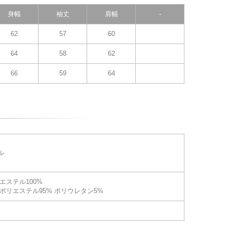
身幅
袖丈
肩幅
-
62
57
60
64
58
62
66
59
64
ル
エステル100%
ポリエステル95% ポリウレタン5%