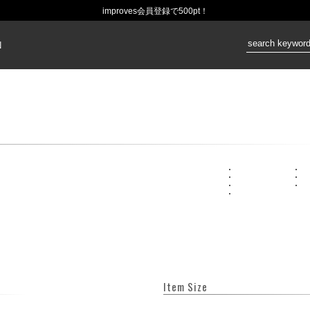
improves会員登録で500pt！
価格：
N
Item Size