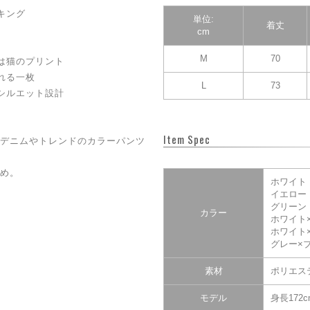
キング
単位:
着丈
cm
M
70
は猫のプリント
れる一枚
L
73
シルエット設計
Item Spec
デニムやトレンドのカラーパンツ
め。
ホワイト
イエロー
グリーン
カラー
ホワイト
ホワイト
グレー×
素材
ポリエステ
モデル
身長172