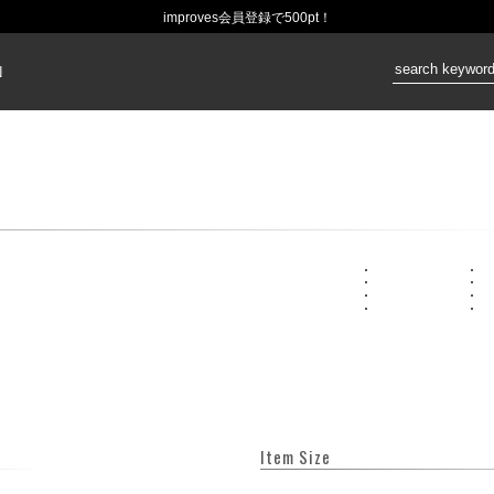
improves会員登録で500pt！
価格：
N
Item Size