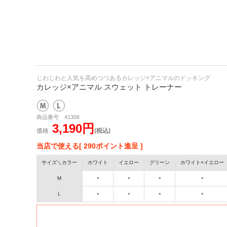
じわじわと人気を高めつつあるカレッジ×アニマルのドッキング
カレッジ×アニマル スウェット トレーナー
商品番号 41306
3,190円
価格
(税込)
当店で使える[ 290ポイント進呈 ]
サイズ＼カラー
ホワイト
イエロー
グリーン
ホワイト×イエロー
Ｍ
×
×
×
×
Ｌ
×
×
×
×