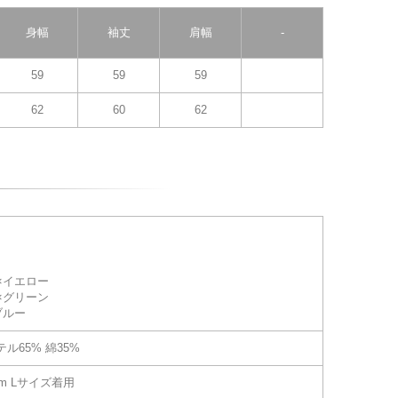
身幅
袖丈
肩幅
-
59
59
59
62
60
62
×イエロー
×グリーン
ブルー
ル65% 綿35%
cm Lサイズ着用