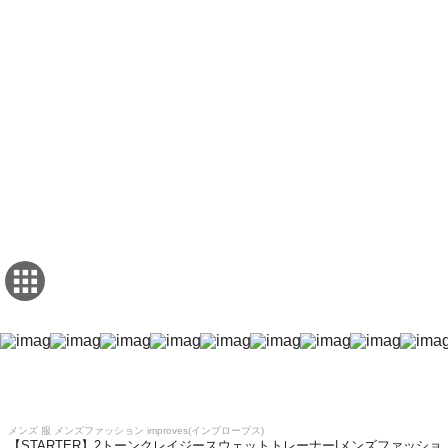
メンズ 服 メンズファッション improves(インプローブス)
【STARTER】2トーンクレイジースウェットトレーナー|メンズファッショ