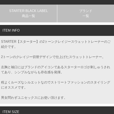
STARTER BLACK LABEL
ブランド
商品一覧
一覧
ITEM INFO
STARTER【スターター】の2トーンクレイジースウェットトレーナーのご
紹介です。
2トーンのクレイジー切替デザインで仕上げたスウェットトレーナー。
左胸と袖口にはブランドのアイコンであるスターターロゴが刺しゅうされ
てあり、シンプルながらも存在感を発揮。
程よくルーズなシルエットなのでストリートファッションのスタイリング
にオススメです。
男女問わずユニセックスにお使い頂けます。
ITEM SIZE