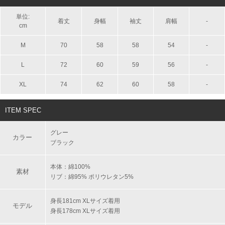
単位:
着丈
身幅
袖丈
肩幅
-
cm
M
70
58
58
54
-
L
72
60
59
56
-
XL
74
62
60
58
-
ITEM SPEC
グレー
カラー
ブラック
本体：綿100%
素材
リブ：綿95% ポリウレタン5%
身長181cm XLサイズ着用
モデル
身長178cm XLサイズ着用