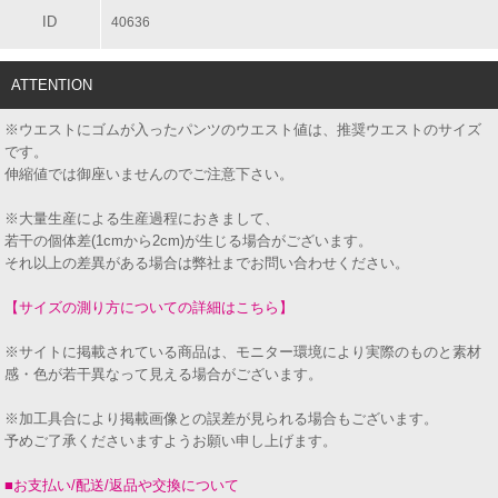
ID
40636
ATTENTION
※ウエストにゴムが入ったパンツのウエスト値は、推奨ウエストのサイズ
です。
伸縮値では御座いませんのでご注意下さい。
※大量生産による生産過程におきまして、
若干の個体差(1cmから2cm)が生じる場合がございます。
それ以上の差異がある場合は弊社までお問い合わせください。
【サイズの測り方についての詳細はこちら】
※サイトに掲載されている商品は、モニター環境により実際のものと素材
感・色が若干異なって見える場合がございます。
※加工具合により掲載画像との誤差が見られる場合もございます。
予めご了承くださいますようお願い申し上げます。
■お支払い/配送/返品や交換について