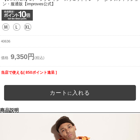
ン・服通販【improves公式】
40636
9,350円
価格
(税込)
当店で使える[ 850ポイント進呈 ]
カート
入れる
に
商品説明