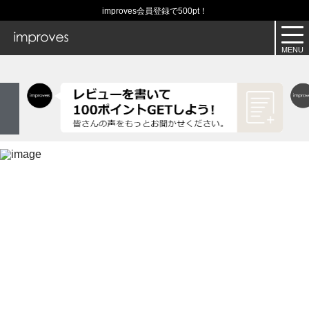
improves会員登録で500pt！