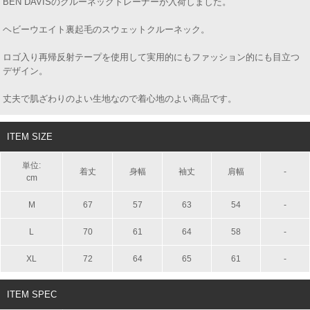
BEN DAVISのクルーネックトレーナーが入荷しました。
ヘビーウエイト裏起毛のスウェットクルーネック。
ロゴ入り再帰反射テープを使用して実用的にもファッション的にも目立つ
デザイン。
丈夫で肌ざわりのよい生地なので着心地のよい商品です。
ITEM SIZE
単位:
着丈
身幅
袖丈
肩幅
-
cm
M
67
57
63
54
-
L
70
61
64
58
-
XL
72
64
65
61
-
ITEM SPEC