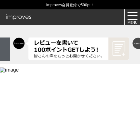
improves会員登録で500pt！