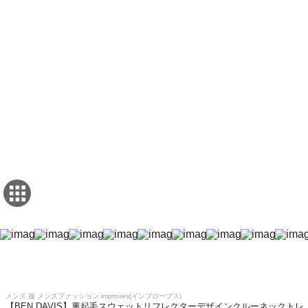
メンズ 服 メンズファッション improves(インプローブス)
【BEN DAVIS】裏起毛スウェットリフレクターデザインクルーネックトレ