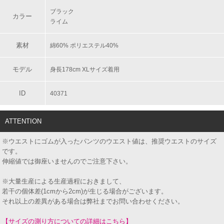
ブラック
カラー
ライム
素材
綿60% ポリエステル40%
モデル
身長178cm XLサイズ着用
ID
40371
ATTENTION
※ウエストにゴムが入ったパンツのウエスト値は、推奨ウエストのサイズ
です。
伸縮値では御座いませんのでご注意下さい。
※大量生産による生産過程におきまして、
若干の個体差(1cmから2cm)が生じる場合がございます。
それ以上の差異がある場合は弊社までお問い合わせください。
【サイズの測り方についての詳細はこちら】