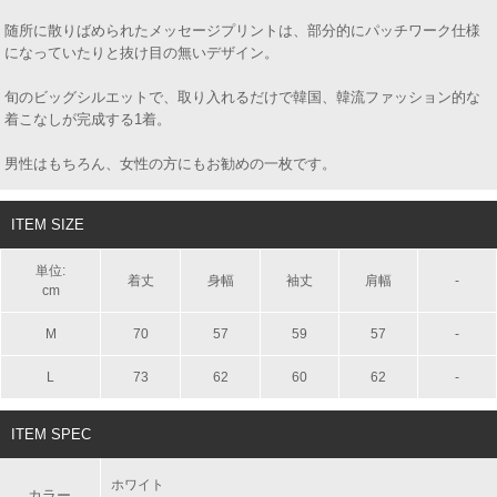
随所に散りばめられたメッセージプリントは、部分的にパッチワーク仕様
になっていたりと抜け目の無いデザイン。
旬のビッグシルエットで、取り入れるだけで韓国、韓流ファッション的な
着こなしが完成する1着。
男性はもちろん、女性の方にもお勧めの一枚です。
ITEM SIZE
単位:
着丈
身幅
袖丈
肩幅
-
cm
M
70
57
59
57
-
L
73
62
60
62
-
ITEM SPEC
ホワイト
カラー