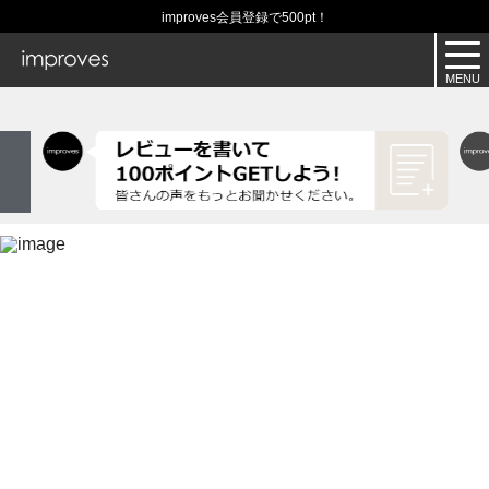
improves会員登録で500pt！