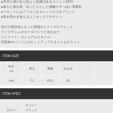
●手持ち感があり程よく肉感のあるコットン100%
●落ちた肩位置、ゆったりとした身幅が今っぽい雰囲気
●フロントにはアメカジなカレッジロゴをプリント
●男女問わず使えるユニセックスデザイン
流行の発信地となった韓国セレクトのスウェット。
ワイドデニムやカーゴパンツと合わせて
ストリート、カジュアルスタイル、
同素材のパンツとのセットアップスタイルもオススメ。
ITEM SIZE
単位:
着丈
身幅
ゆき丈
-
-
cm
free
71
65.5
93
ITEM SPEC
ネイビー
カラー
ブラック