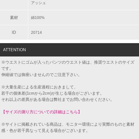
アッシュ
素材
綿100%
ID
20714
ATTENTION
※ウエストにゴムが入ったパンツのウエスト値は、推奨ウエストのサイズ
です。
伸縮値では御座いませんのでご注意下さい。
※大量生産による生産過程におきまして、
若干の個体差(1cmから2cm)が生じる場合がございます。
それ以上の差異がある場合は弊社までお問い合わせください。
【サイズの測り方についての詳細はこちら】
※サイトに掲載されている商品は、モニター環境により実際のものと素材
感・色が若干異なって見える場合がございます。