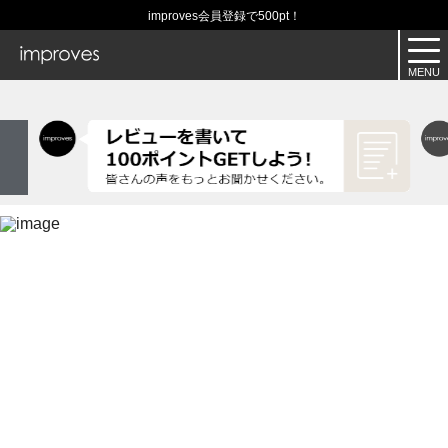
improves会員登録で500pt！