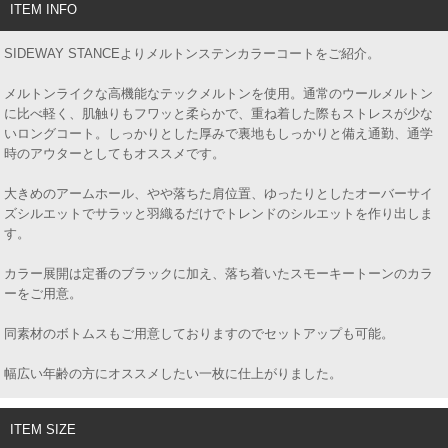
ITEM INFO
SIDEWAY STANCEよりメルトンステンカラーコートをご紹介。
メルトンライクな高機能なテックメルトンを使用。通常のウールメルトン
に比べ軽く、肌触りもフワッと柔らかで、重ね着した際もストレスが少な
いロングコート。しっかりとした厚みで裏地もしっかりと備え通勤、通学
時のアウターとしてもオススメです。
大きめのアームホール、やや落ちた肩位置、ゆったりとしたオーバーサイ
ズシルエットでサラッと羽織るだけでトレンドのシルエットを作り出しま
す。
カラー展開は定番のブラックに加え、落ち着いたスモーキートーンのカラ
ーをご用意。
同素材のボトムスもご用意しておりますのでセットアップも可能。
幅広い年齢の方にオススメしたい一枚に仕上がりました。
ITEM SIZE