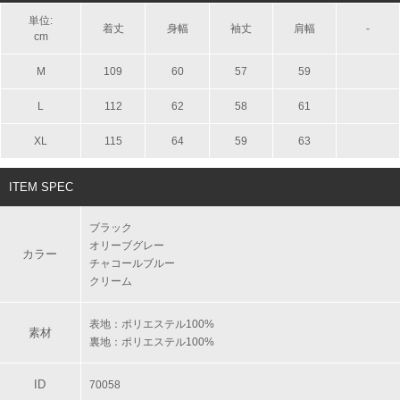
単位:
着丈
身幅
袖丈
肩幅
-
cm
M
109
60
57
59
L
112
62
58
61
XL
115
64
59
63
ITEM SPEC
ブラック
オリーブグレー
カラー
チャコールブルー
クリーム
表地：ポリエステル100%
素材
裏地：ポリエステル100%
ID
70058