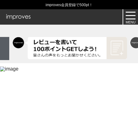
improves会員登録で500pt！