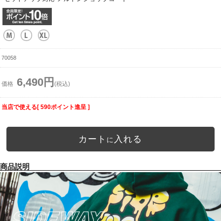
70058
6,490円
価格
(税込)
当店で使える[ 590ポイント進呈 ]
カート
入れる
に
商品説明