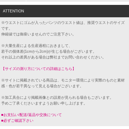
ATTENTION
※ウエストにゴムが入ったパンツのウエスト値は、推奨ウエストのサイズ
です。
伸縮値では御座いませんのでご注意下さい。
※大量生産による生産過程におきまして、
若干の個体差(1cmから2cm)が生じる場合がございます。
それ以上の差異がある場合は弊社までお問い合わせください。
【サイズの測り方についての詳細はこちら】
※サイトに掲載されている商品は、モニター環境により実際のものと素材
感・色が若干異なって見える場合がございます。
※加工具合により掲載画像との誤差が見られる場合もございます。
予めご了承くださいますようお願い申し上げます。
■お支払い/配送/返品や交換について
■必ずご確認下さい