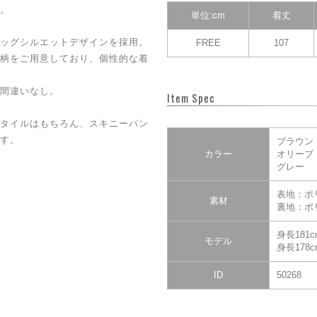
。
単位:cm
着丈
ッグシルエットデザインを採用。
FREE
107
柄をご用意しており、個性的な着
間違いなし。
Item Spec
タイルはもちろん、スキニーパン
す。
ブラウン
カラー
オリーブ
グレー
表地：ポ
素材
裏地：ポ
身長181
モデル
身長178
ID
50268