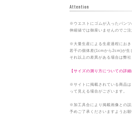
Attention
※ウエストにゴムが入ったパンツ
伸縮値では御座いませんのでご注
※大量生産による生産過程におき
若干の個体差(1cmから2cm)が
それ以上の差異がある場合は弊社
【サイズの測り方についての詳細
※サイトに掲載されている商品は
って見える場合がございます。
※加工具合により掲載画像との誤
予めご了承くださいますようお願