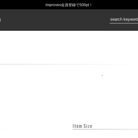
improves会員登録で500pt！
価格：
N
Item Size