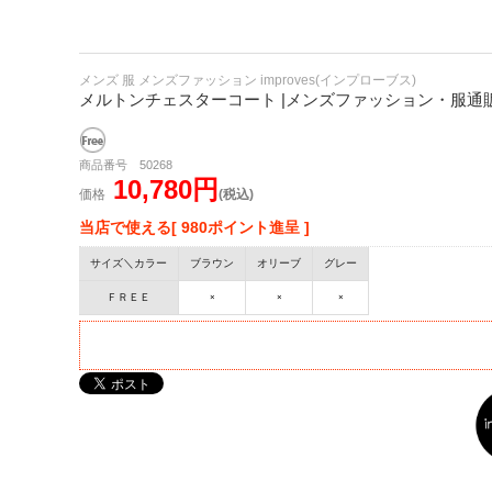
メンズ 服 メンズファッション improves(インプローブス)
メルトンチェスターコート |メンズファッション・服通販【i
商品番号 50268
10,780円
価格
(税込)
当店で使える[ 980ポイント進呈 ]
サイズ＼カラー
ブラウン
オリーブ
グレー
ＦＲＥＥ
×
×
×