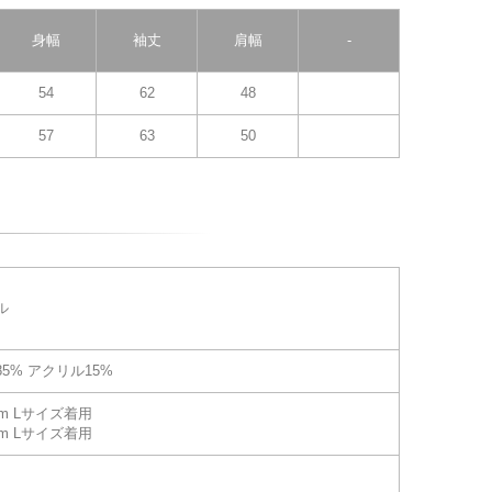
身幅
袖丈
肩幅
-
54
62
48
57
63
50
ル
5% アクリル15%
cm Lサイズ着用
cm Lサイズ着用