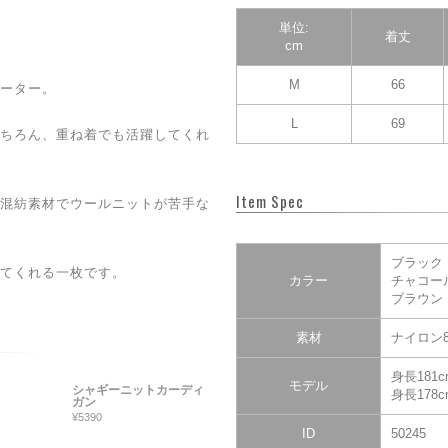
単位:
着丈
cm
M
66
ーター。
L
69
ちろん、重ね着でも活躍してくれ
Item Spec
混紡素材でウールニットが苦手な
ブラック
てくれる一枚です。
カラー
チャコー
ブラウン
素材
ナイロン8
身長181
モデル
シャギーニットカーディ
身長178
ガン
¥5390
ID
50245