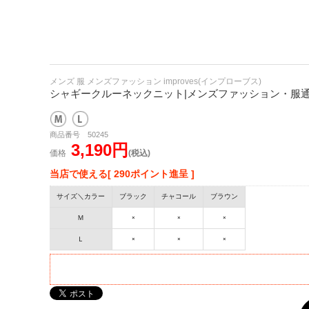
メンズ 服 メンズファッション improves(インプローブス)
シャギークルーネックニット|メンズファッション・服通販【
商品番号 50245
3,190円
価格
(税込)
当店で使える[ 290ポイント進呈 ]
サイズ＼カラー
ブラック
チャコール
ブラウン
Ｍ
×
×
×
Ｌ
×
×
×