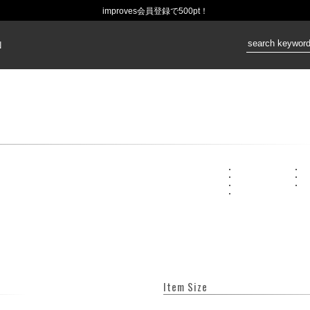
improves会員登録で500pt！
価格：
N
Item Size