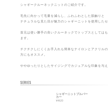
シャギークルーネックニットのご紹介です。
毛先に向かって毛量を減らし、ふわふわとした肌触りと
ナチュラルな見た目が魅力のシャギーニットを使用したセ
首元は使い勝手の良いクルーネックでトップスとしてはも
ます。
チクチクしにくくお手入れも簡単なナイロンとアクリルの
方にもオススメ。
ややゆったりとしたサイジングでカジュアルな印象を与え
SERIES
シャギーニットプルパー
カー
¥4620