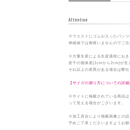
Attention
※ウエストにゴムが入ったパンツ
伸縮値では御座いませんのでご注
※大量生産による生産過程におき
若干の個体差(1cmから2cm)が
それ以上の差異がある場合は弊社
【サイズの測り方についての詳細
※サイトに掲載されている商品は
って見える場合がございます。
※加工具合により掲載画像との誤
予めご了承くださいますようお願