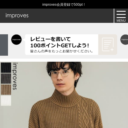
improves会員登録で500pt！