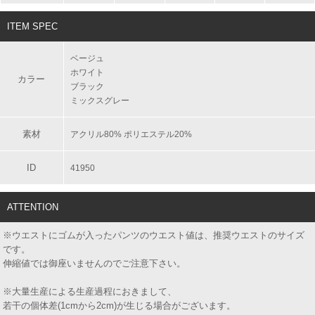
ITEM SPEC
ベージュ
ホワイト
カラー
ブラック
ミックスグレー
素材
アクリル80% ポリエステル20%
ID
41950
ATTENTION
※ウエストにゴムが入ったパンツのウエスト値は、推奨ウエストのサイズ
です。
伸縮値では御座いませんのでご注意下さい。
※大量生産による生産過程におきまして、
若干の個体差(1cmから2cm)が生じる場合がございます。