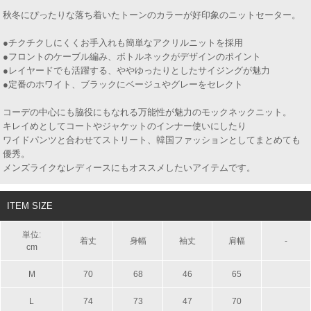
秋冬にぴったりな落ち着いたトーンのカラーが好印象のニットセーター。
●チクチクしにくくお手入れも簡単なアクリルニットを採用
●フロントのケーブル編み、ボトルネックがデザインのポイント
●レイヤードでも活躍する、ややゆったりとしたサイジングが魅力
●定番のホワイト、ブラックにベージュやグレーをセレクト
コーデの中心にも脇役にもなれる万能性が魅力のモックネックニット。
キレイめとしてコートやジャケットのインナー使いにしたり
ワイドパンツと合わせてストリート、韓国ファッションとしてまとめても
優秀。
メンズライクなレディースにもオススメしたいアイテムです。
ITEM SIZE
単位:
着丈
身幅
袖丈
肩幅
-
cm
M
70
68
46
65
L
74
73
47
70