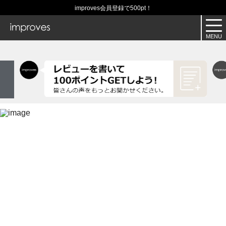
improves会員登録で500pt！