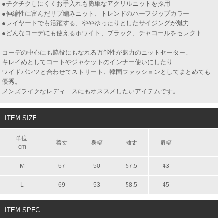
●チクチクしにくくお手入れも簡単なアクリルニットを採用
●伸縮性に富んだリブ編みニット、トレンドのハーフジップカラー
●レイヤードでも活躍する、ややゆったりとしたサイジングが魅力
●どんなコーデにも使えるホワイト、ブラック、チャコールをセレクト
コーデの中心にも脇役にもなれる万能性が魅力のニットセーター。
キレイめとしてコートやジャケットのインナー使いにしたり
ワイドパンツと合わせてストリート、韓国ファッションとしてまとめても
優秀。
メンズライクなレディースにもオススメしたいアイテムです。
ITEM SIZE
単位:
着丈
身幅
袖丈
肩幅
-
cm
M
67
50
57.5
43
L
69
53
58.5
45
ITEM SPEC