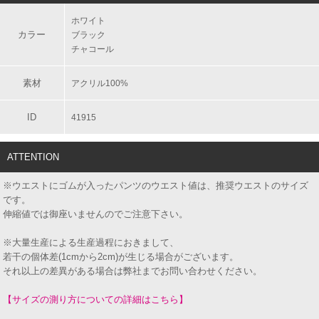
ホワイト
カラー
ブラック
チャコール
素材
アクリル100%
ID
41915
ATTENTION
※ウエストにゴムが入ったパンツのウエスト値は、推奨ウエストのサイズ
です。
伸縮値では御座いませんのでご注意下さい。
※大量生産による生産過程におきまして、
若干の個体差(1cmから2cm)が生じる場合がございます。
それ以上の差異がある場合は弊社までお問い合わせください。
【サイズの測り方についての詳細はこちら】