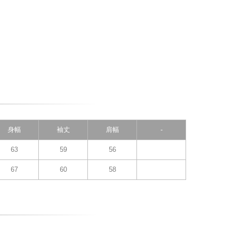
身幅
袖丈
肩幅
-
63
59
56
67
60
58