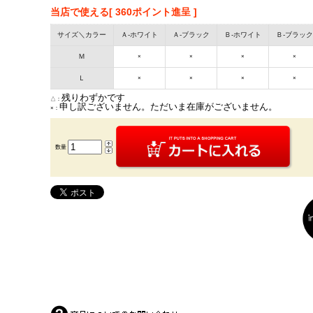
当店で使える[ 360ポイント進呈 ]
サイズ＼カラー
Ａ-ホワイト
Ａ-ブラック
Ｂ-ホワイト
Ｂ-ブラック
Ｍ
×
×
×
×
Ｌ
×
×
×
×
残りわずかです
△：
申し訳ございません。ただいま在庫がございません。
×：
数量