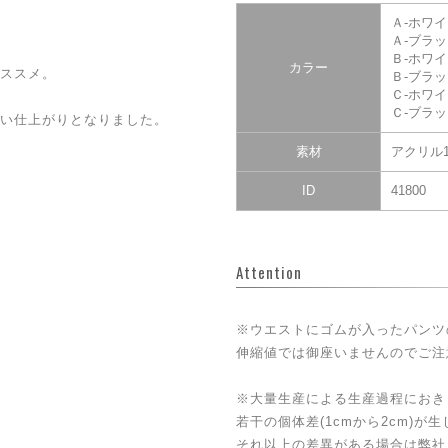
Ａ-ホワ
Ａ-ブラ
Ｂ-ホワ
カラー
ススメ。
Ｂ-ブラ
Ｃ-ホワ
Ｃ-ブラ
い仕上がりとなりました。
素材
アクリル1
ID
41800
Attention
※ウエストにゴムが入ったパンツ
伸縮値では御座いませんのでご注
※大量生産による生産過程におき
若干の個体差(1cmから2cm)が
それ以上の差異がある場合は弊社