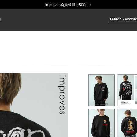
improves会員登録で500pt！
価格：
N