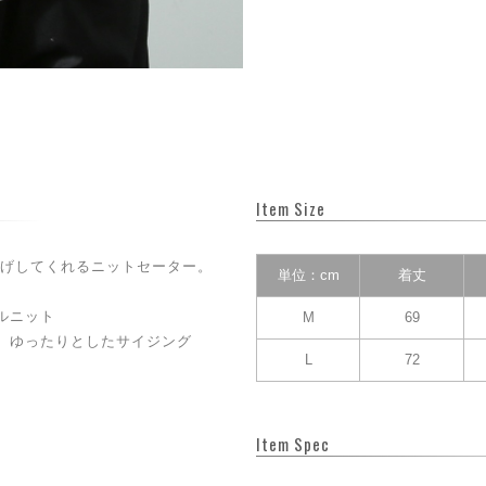
Item Size
げしてくれるニットセーター。
単位：cm
着丈
ルニット
M
69
、ゆったりとしたサイジング
L
72
Item Spec