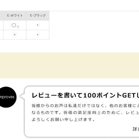
Ｃ-ホワイト
Ｃ-ブラック
×
△
×
×