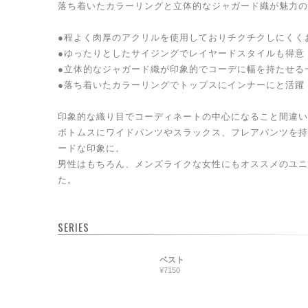
落ち着いたカラーリングと立体的なジャガード織が魅力の
●程よく肉厚のアクリルを使用しておりチクチクしにくく
●ゆったりとしたサイジングでレイヤードスタイルも得意
●立体的なジャガード織が印象的でコーデに幅を持たせる
●落ち着いたカラーリングでトップスにインナーにと活躍
印象的な織り目でコーディネートの中心になること間違い
ボトムスにワイドパンツやスラックス、フレアパンツを持
ードな印象に。
男性はもちろん、メンズライクな女性にもオススメのユニ
た。
SERIES
ベスト
¥7150