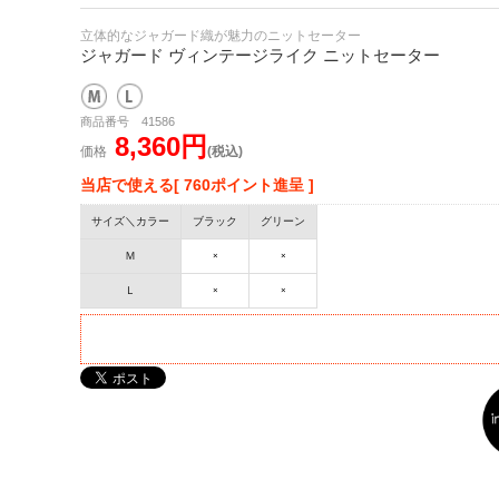
立体的なジャガード織が魅力のニットセーター
ジャガード ヴィンテージライク ニットセーター
商品番号 41586
8,360円
価格
(税込)
当店で使える[ 760ポイント進呈 ]
サイズ＼カラー
ブラック
グリーン
Ｍ
×
×
Ｌ
×
×