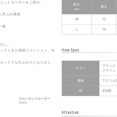
ニットセーターをご紹介。
単位:
着丈
cm
お手入れ簡単
M
72
一枚
L
74
なし。
Item Spec
ってくると韓国ファッション、モ
セックスな仕上がりとなりまし
ブラック
カラー
グリーン
素材
アクリル1
ID
41586
クルーネックセーター
¥8360
Attention