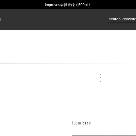
improves会員登録で500pt！
価格：
N
Item Size